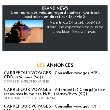
BRAND NEWS
Une route, des voix, un regard : suivez l’Outback
australien en direct sur TourMaG
À partir du 24 juillet, TourMaG
suivra une expédition de plus de
5 000 kilomètres à travers...
LES
ANNONCES
CARREFOUR VOYAGES - Conseiller voyages H/F -
CDD - (Vannes (56))
OFFRES D'EMPLOI TOURISME
CARREFOUR VOYAGES - Alternant(e) Chargé(e) de
ressources humaines H/F - (Massy/Evry (91))
ALTERNANCE / STAGES TOURISME
CARREFOUR VOYAGES - Conseiller voyages H/F -