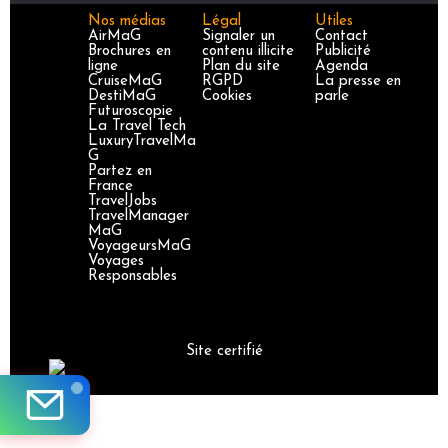
Nos médias
Légal
Utiles
AirMaG
Signaler un
Contact
Brochures en
contenu illicite
Publicité
ligne
Plan du site
Agenda
CruiseMaG
RGPD
La presse en
DestiMaG
Cookies
parle
Futuroscopie
La Travel Tech
LuxuryTravelMa
G
Partez en
France
TravelJobs
TravelManager
MaG
VoyageursMaG
Voyages
Responsables
Site certifié