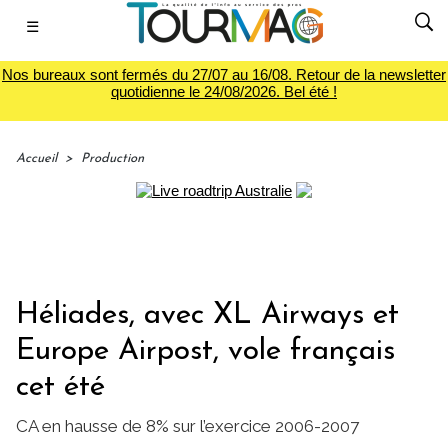
☰
Nos bureaux sont fermés du 27/07 au 16/08. Retour de la newsletter
quotidienne le 24/08/2026. Bel été !
Accueil
>
Production
Héliades, avec XL Airways et
Europe Airpost, vole français
cet été
CA en hausse de 8% sur l’exercice 2006-2007