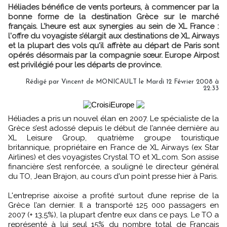
Héliades bénéfice de vents porteurs, à commencer par la
bonne forme de la destination Grèce sur le marché
français. L’heure est aux synergies au sein de XL France :
l'offre du voyagiste s’élargit aux destinations de XL Airways
et la plupart des vols qu'il affrète au départ de Paris sont
opérés désormais par la compagnie sœur. Europe Airpost
est privilégié pour les départs de province.
Rédigé par Vincent de MONICAULT le Mardi 12 Février 2008 à
22:33
Héliades a pris un nouvel élan en 2007. Le spécialiste de la
Grèce s’est adossé depuis le début de l’année dernière au
XL Leisure Group, quatrième groupe touristique
britannique, propriétaire en France de XL Airways (ex Star
Airlines) et des voyagistes Crystal TO et XL.com. Son assise
financière s’est renforcée, a souligné le directeur général
du TO, Jean Brajon, au cours d'un point presse hier à Paris.
L'entreprise aixoise a profité surtout d’une reprise de la
Grèce l’an dernier. Il a transporté 125 000 passagers en
2007 (+ 13,5%), la plupart d’entre eux dans ce pays. Le TO a
représenté à lui seul 15% du nombre total de Français