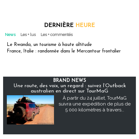
DERNIÈRE
HEURE
News
Les + lus
Les + commentés
Le Rwanda, un tourisme à haute altitude
France, Italie : randonnée dans le Mercantour frontalier
BRAND NEWS
Une route, des voix, un regard : suivez l’Outback
australien en direct sur TourMaG
À partir du 24 juillet, TourMaG
suivra une expédition de plus de
5 000 kilomètres à travers...