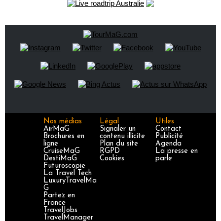
Nos médias
Légal
Utiles
AirMaG
Signaler un
Contact
Brochures en
contenu illicite
Publicité
ligne
Plan du site
Agenda
CruiseMaG
RGPD
La presse en
DestiMaG
Cookies
parle
Futuroscopie
La Travel Tech
LuxuryTravelMa
G
Partez en
France
TravelJobs
TravelManager