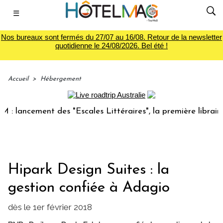
☰
Nos bureaux sont fermés du 27/07 au 16/08. Retour de la newsletter
quotidienne le 24/08/2026. Bel été !
Accueil
>
Hébergement
lancement des "Escales Littéraires", la première librairie d
Hipark Design Suites : la
gestion confiée à Adagio
dès le 1er février 2018