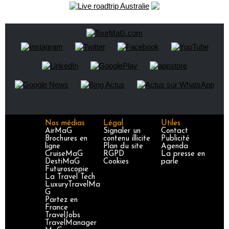
Nos médias
Légal
Utiles
AirMaG
Signaler un
Contact
Brochures en
contenu illicite
Publicité
ligne
Plan du site
Agenda
CruiseMaG
RGPD
La presse en
DestiMaG
Cookies
parle
Futuroscopie
La Travel Tech
LuxuryTravelMa
G
Partez en
France
TravelJobs
TravelManager