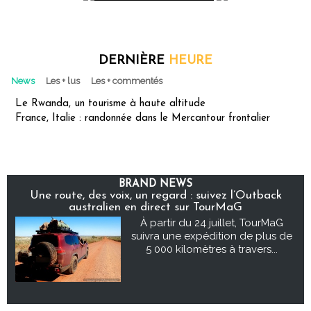
DERNIÈRE
HEURE
News
Les + lus
Les + commentés
Le Rwanda, un tourisme à haute altitude
France, Italie : randonnée dans le Mercantour frontalier
BRAND NEWS
Une route, des voix, un regard : suivez l’Outback
australien en direct sur TourMaG
À partir du 24 juillet, TourMaG
suivra une expédition de plus de
5 000 kilomètres à travers...