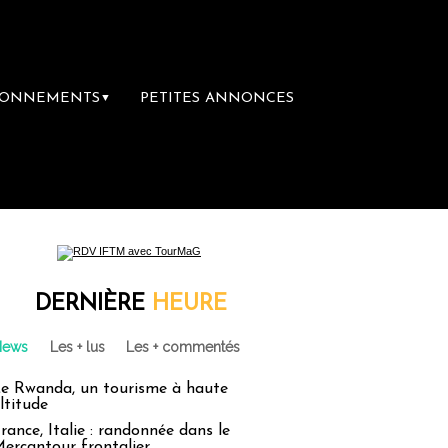
BONNEMENTS
PETITES ANNONCES
▼
DERNIÈRE
HEURE
News
Les + lus
Les + commentés
e Rwanda, un tourisme à haute
ltitude
rance, Italie : randonnée dans le
ercantour frontalier