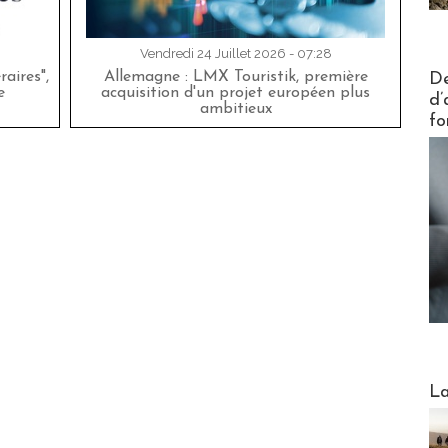
Vendredi 24 Juillet 2026 - 07:28
Actus V
aires",
Allemagne : LMX Touristik, première
De
e
acquisition d'un projet européen plus
d’
ambitieux
fo
Webinai
La