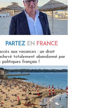
PARTEZ
EN
FRANCE
 en France
accès aux vacances : un droit
achevé totalement abandonné par
s politiques français !