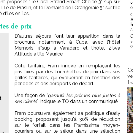
ont proposés : le Coral Strand Smart Choice 3* sup sur
v
l'Ile de Praslin, et le Domaine de l'Orangeraie 5* sur l'Ile
O
'îles en îles.
A
h
tes de prix
A
D'autres séjours font leur apparition dans la
C
v
brochure, notamment à Cuba, avec l'hôtel
O
Memoris 4*sup à Varadero et l'hôtel Zilwa
Attitude à l'île Maurice.
Côté tarifaire, Fram innove en remplaçant les
Publi-n
Co
pris fixes par des fourchettes de prix dans ses
ve
grilles tarifaires, qui évolueront en fonction des
fr
périodes et des aéroports de départ.
Une façon de "
garantir les prix les plus justes à
t
ses clients
", indique le TO dans un communiqué.
Fram poursuivra également sa politique d'early
booking, proposant jusqu'à 30% de réduction
sur le forfait dans les Framissima moyen-
courriers ou sur le séjour dans une sélection
 à