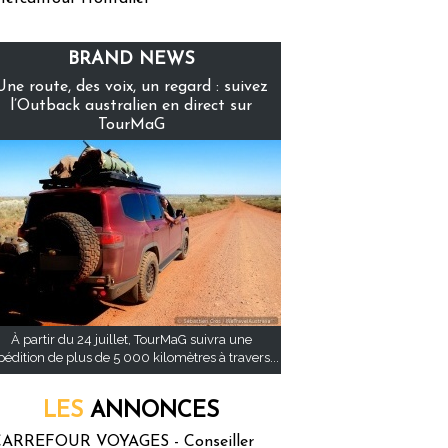
BRAND NEWS
Une route, des voix, un regard : suivez
l’Outback australien en direct sur
TourMaG
À partir du 24 juillet, TourMaG suivra une
pédition de plus de 5 000 kilomètres à travers...
LES
ANNONCES
ARREFOUR VOYAGES - Conseiller