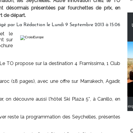
ination, les Seychelles. Autre innovation chez le TO
 sont désormais présentées par fourchettes de prix, en
rt de départ.
igé par
La Rédaction
le Lundi 9 Septembre 2013 à 15:06
et le
nt sur
ochure
. Le TO propose sur la destination 4 Framissima, 1 Club
 Maroc (18 pages), avec une offre sur Marrakech, Agadir,
 on découvre aussi l'hôtel Ski Plaza 5*, à Canillo, en
ex
ver reste la programmation des Seychelles, présentes
.
C