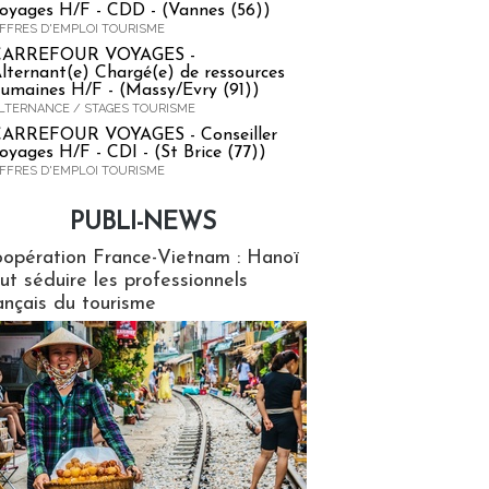
oyages H/F - CDD - (Vannes (56))
FFRES D'EMPLOI TOURISME
CARREFOUR VOYAGES -
lternant(e) Chargé(e) de ressources
umaines H/F - (Massy/Evry (91))
LTERNANCE / STAGES TOURISME
ARREFOUR VOYAGES - Conseiller
oyages H/F - CDI - (St Brice (77))
FFRES D'EMPLOI TOURISME
PUBLI-NEWS
ews
opération France-Vietnam : Hanoï
ut séduire les professionnels
ançais du tourisme