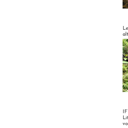
DESTI
Le
al
Product
IF
Li
v