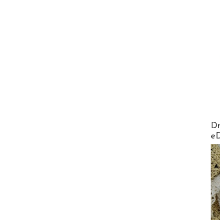
AirMa
Dr
e