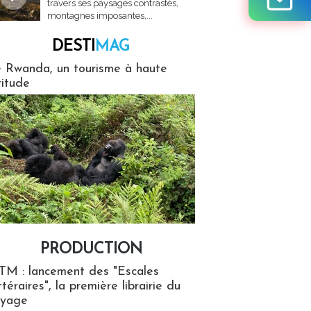
travers ses paysages contrastés,
montagnes imposantes,...
DESTI
MAG
MAG
 Rwanda, un tourisme à haute
titude
PRODUCTION
ion
TM : lancement des "Escales
ttéraires", la première librairie du
oyage