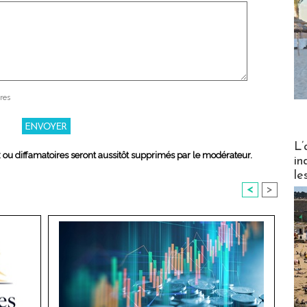
res
Partez
L’
x ou diffamatoires seront aussitôt supprimés par le modérateur.
in
le
<
>