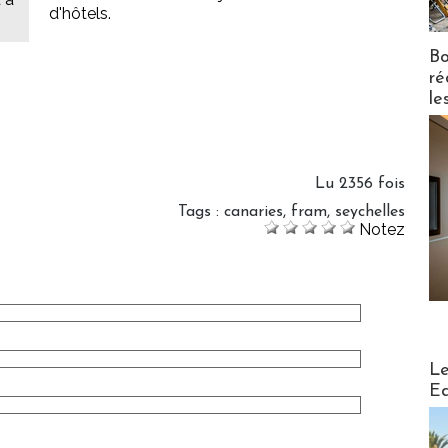
d'hôtels.
Bo
ré
le
Lu 2356 fois
Tags
:
canaries
,
fram
,
seychelles
Notez
Distribu
Le
Ed