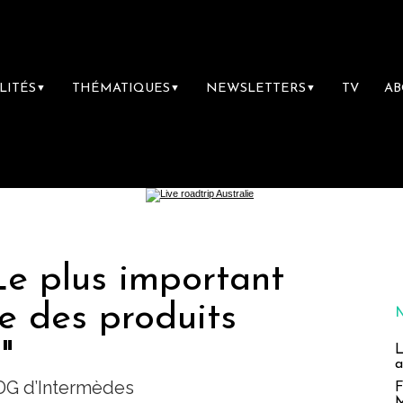
LITÉS
THÉMATIQUES
NEWSLETTERS
TV
A
▼
▼
▼
Le plus important
e des produits
"
L
a
 DG d’Intermèdes
F
M