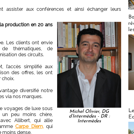
t assister aux conférences et ainsi échanger leurs
Bo
ré
a production en 20 ans
le
ée. Les clients ont envie
se de thématiques, de
isation des circuits.
, l’accès simplifié aux
ison des offres, les ont
 choix.
antage diversifié notre
es via nos marques.
e voyages de luxe sous
Distribu
Le
Michel Olivier, DG
n peu moins chère,
d’Intermèdes - DR :
Ed
vec Allibert, qui allie
Intermèdes
 gamme
Carpe Diem,
qui
 moins dense.