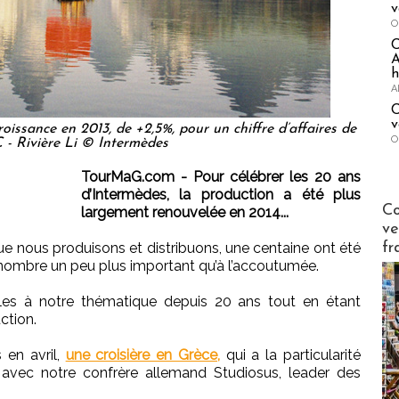
v
O
A
h
A
C
v
oissance en 2013, de +2,5%, pour un chiffre d’affaires de
O
 - Rivière Li © Intermèdes
TourMaG.com - Pour célébrer les 20 ans
d’Intermèdes, la production a été plus
Publi-n
Co
largement renouvelée en 2014...
ve
fr
que nous produisons et distribuons, une centaine ont été
n nombre un peu plus important qu’à l’accoutumée.
èles à notre thématique depuis 20 ans tout en étant
ction.
 en avril,
une croisière en Grèce,
qui a la particularité
e avec notre confrère allemand Studiosus, leader des