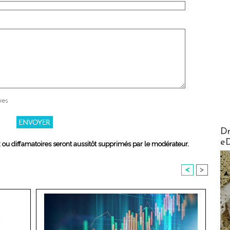
res
AirMa
Dr
e
x ou diffamatoires seront aussitôt supprimés par le modérateur.
<
>