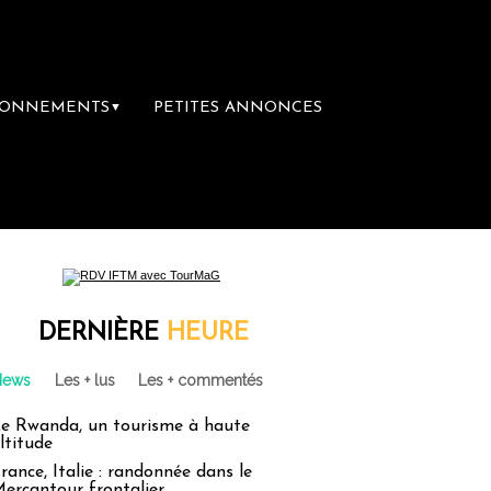
BONNEMENTS
PETITES ANNONCES
▼
DERNIÈRE
HEURE
News
Les + lus
Les + commentés
e Rwanda, un tourisme à haute
ltitude
rance, Italie : randonnée dans le
ercantour frontalier