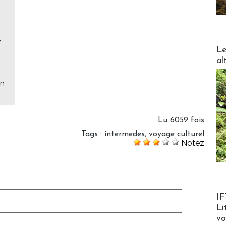
e
DESTI
Le
al
in
Lu 6059 fois
Tags
:
intermedes
,
voyage culturel
Notez
Product
IF
Li
v