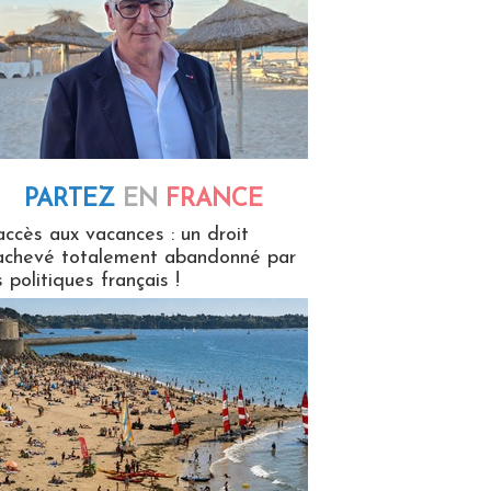
PARTEZ
EN
FRANCE
 en France
accès aux vacances : un droit
achevé totalement abandonné par
s politiques français !