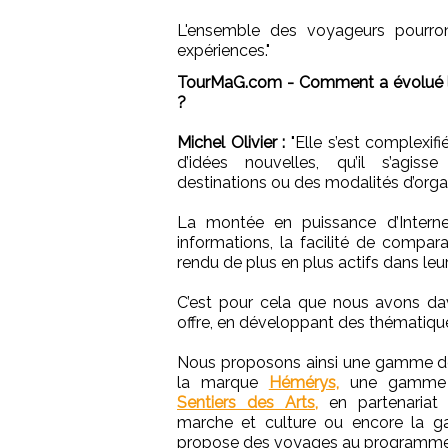
L'ensemble des voyageurs pourron
expériences."
TourMaG.com - Comment a évolué l
?
Michel Olivier :
"Elle s’est complexifi
d’idées nouvelles, qu’il s’agis
destinations ou des modalités d’organ
La montée en puissance d’Internet
informations, la facilité de compara
rendu de plus en plus actifs dans leur
C’est pour cela que nous avons dav
offre, en développant des thématiqu
Nous proposons ainsi une gamme d
la marque
Hémérys,
une gamme u
Sentiers des Arts,
en partenariat a
marche et culture ou encore la
propose des voyages au programme