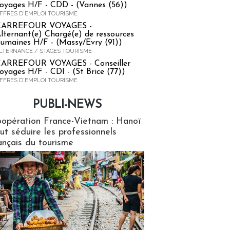
oyages H/F - CDD - (Vannes (56))
FFRES D'EMPLOI TOURISME
CARREFOUR VOYAGES -
lternant(e) Chargé(e) de ressources
umaines H/F - (Massy/Evry (91))
LTERNANCE / STAGES TOURISME
ARREFOUR VOYAGES - Conseiller
oyages H/F - CDI - (St Brice (77))
FFRES D'EMPLOI TOURISME
PUBLI-NEWS
ews
opération France-Vietnam : Hanoï
ut séduire les professionnels
ançais du tourisme