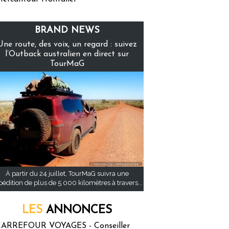
BRAND NEWS
Une route, des voix, un regard : suivez
l’Outback australien en direct sur
TourMaG
À partir du 24 juillet, TourMaG suivra une
pédition de plus de 5 000 kilomètres à travers...
LES
ANNONCES
ARREFOUR VOYAGES - Conseiller