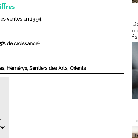
ffres
ères ventes en 1994
Actus V
De
d’
fo
2,5% de croissance)
es, Hémérys, Sentiers des Arts, Orients
s
Webinai
La
ver