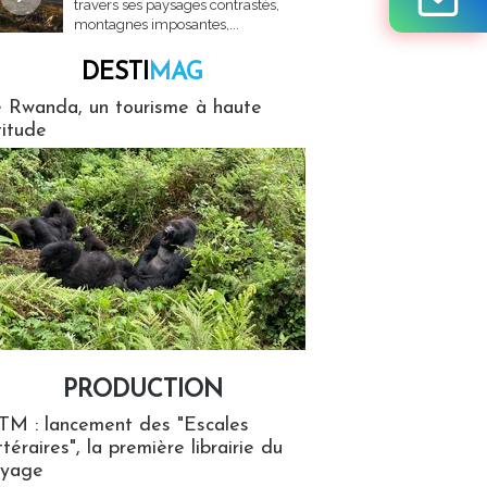
travers ses paysages contrastés,
montagnes imposantes,...
DESTI
MAG
MAG
 Rwanda, un tourisme à haute
titude
PRODUCTION
ion
TM : lancement des "Escales
ttéraires", la première librairie du
oyage