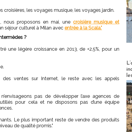
croisières, les voyages musique, les voyages jardin.
14, nous proposons en mai, une
croisière musique et
un séjour culturel à Milan avec
entrée à la Scala."
ntermèdes ?
ré une légère croissance en 2013, de +2,5%, pour un
Partez
L’
e.
in
le
rs des ventes sur Internet, le reste avec les appels
s n’envisageons pas de développer l’axe agences de
illés pour cela et ne disposons pas d’une équipe
ences.
ants. Le plus important reste de vendre des produits
niveau de qualité promis."