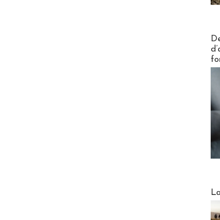
Actus V
De
d’
fo
Webinai
La