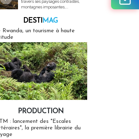
travers ses paysages contrastés,
montagnes imposantes,...
DESTI
MAG
MAG
 Rwanda, un tourisme à haute
titude
PRODUCTION
ion
TM : lancement des "Escales
ttéraires", la première librairie du
oyage