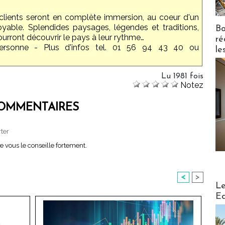
clients seront en complète immersion, au coeur d'un
royable. Splendides paysages, légendes et traditions,
Bo
urront découvrir le pays à leur rythme…
ré
ersonne - Plus d'infos tel. 01 56 94 43 40 ou
le
Lu 1981 fois
Notez
OMMENTAIRES
rter
je vous le conseille fortement.
<
>
Distribu
Le
Ed