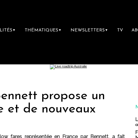
LITÉS
THÉMATIQUES
NEWSLETTERS
TV
A
▼
▼
▼
 Bennett propose un
e et de nouveaux
L
a
F
s low fares représentée en France par Bennett, a fait
M