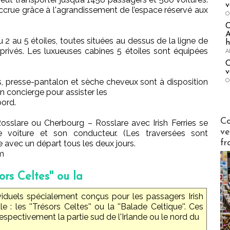
v
ccrue grâce à l'agrandissement de l’espace réservé aux
O
A
u 2 au 5 étoiles, toutes situées au dessus de la ligne de
h
 privés. Les luxueuses cabines 5 étoiles sont équipées
A
C
v
O
uits, presse-pantalon et sèche cheveux sont à disposition
un concierge pour assister les
bord.
Publi-n
Co
Rosslare ou Cherbourg – Rosslare avec Irish Ferries se
ve
 voiture et son conducteur. (Les traversées sont
fr
 avec un départ tous les deux jours.
om
sors Celtes'' ou la
viduels spécialement conçus pour les passagers Irish
 : les ''Trésors Celtes'' ou la ''Balade Celtique''. Ces
respectivement la partie sud de l'Irlande ou le nord du