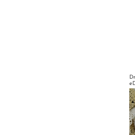
AirMa
Dr
e