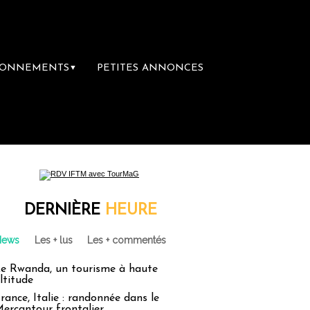
BONNEMENTS
PETITES ANNONCES
▼
DERNIÈRE
HEURE
News
Les + lus
Les + commentés
e Rwanda, un tourisme à haute
ltitude
rance, Italie : randonnée dans le
ercantour frontalier