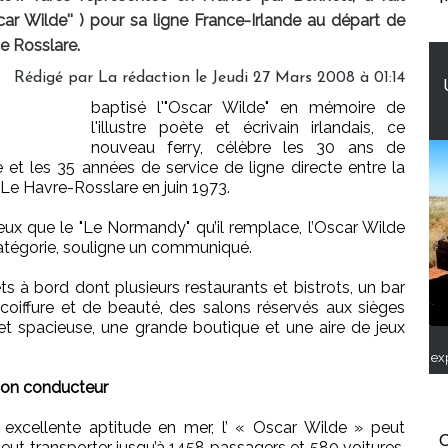
scar Wilde'' ) pour sa ligne France-Irlande au départ de
e Rosslare.
Rédigé par La rédaction le Jeudi 27 Mars 2008 à 01:14
baptisé l'"Oscar Wilde" en mémoire de
l'illustre poète et écrivain irlandais, ce
nouveau ferry, célèbre les 30 ans de
 et les 35 années de service de ligne directe entre la
ne Le Havre-Rosslare en juin 1973.
ueux que le "Le Normandy" qu’il remplace, l’Oscar Wilde
 catégorie, souligne un communiqué.
 à bord dont plusieurs restaurants et bistrots, un bar
coiffure et de beauté, des salons réservés aux sièges
et spacieuse, une grande boutique et une aire de jeux
ex
 son conducteur
excellente aptitude en mer, l’ « Oscar Wilde » peut
C
peut transporter jusqu’à 1458 passagers et 580 voitures.