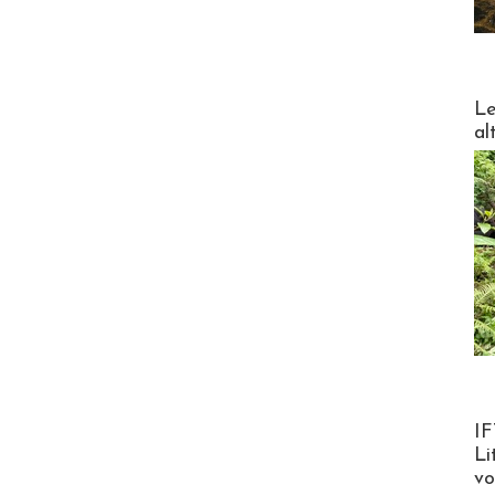
DESTI
Le
al
Product
IF
Li
v