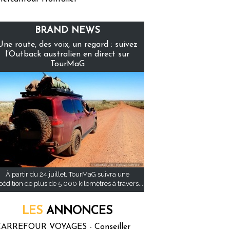
BRAND NEWS
Une route, des voix, un regard : suivez
l’Outback australien en direct sur
TourMaG
À partir du 24 juillet, TourMaG suivra une
pédition de plus de 5 000 kilomètres à travers...
LES
ANNONCES
ARREFOUR VOYAGES - Conseiller