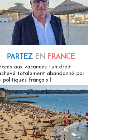
PARTEZ
EN
FRANCE
 en France
accès aux vacances : un droit
achevé totalement abandonné par
s politiques français !