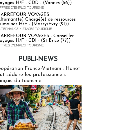
oyages H/F - CDD - (Vannes (56))
FFRES D'EMPLOI TOURISME
CARREFOUR VOYAGES -
lternant(e) Chargé(e) de ressources
umaines H/F - (Massy/Evry (91))
LTERNANCE / STAGES TOURISME
ARREFOUR VOYAGES - Conseiller
oyages H/F - CDI - (St Brice (77))
FFRES D'EMPLOI TOURISME
PUBLI-NEWS
ews
opération France-Vietnam : Hanoï
ut séduire les professionnels
ançais du tourisme