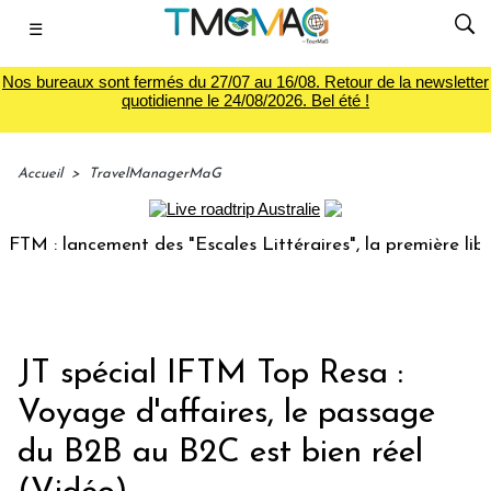
☰
Nos bureaux sont fermés du 27/07 au 16/08. Retour de la newsletter
quotidienne le 24/08/2026. Bel été !
Accueil
>
TravelManagerMaG
M : lancement des "Escales Littéraires", la première librair
JT spécial IFTM Top Resa :
Voyage d'affaires, le passage
du B2B au B2C est bien réel