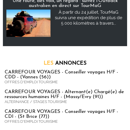
Une route, des voix, un regard : suivez l’Outback
australien en direct sur TourMaG
À partir du 24 juillet, TourMaG
suivra une expédition de plus de
5 000 kilomètres à travers...
LES
ANNONCES
CARREFOUR VOYAGES - Conseiller voyages H/F -
CDD - (Vannes (56))
OFFRES D'EMPLOI TOURISME
CARREFOUR VOYAGES - Alternant(e) Chargé(e) de
ressources humaines H/F - (Massy/Evry (91))
ALTERNANCE / STAGES TOURISME
CARREFOUR VOYAGES - Conseiller voyages H/F -
CDI - (St Brice (77))
OFFRES D'EMPLOI TOURISME