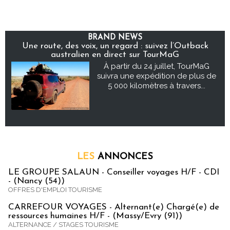
BRAND NEWS
Une route, des voix, un regard : suivez l’Outback
australien en direct sur TourMaG
À partir du 24 juillet, TourMaG
suivra une expédition de plus de
5 000 kilomètres à travers...
LES
ANNONCES
LE GROUPE SALAUN - Conseiller voyages H/F - CDI
- (Nancy (54))
OFFRES D'EMPLOI TOURISME
CARREFOUR VOYAGES - Alternant(e) Chargé(e) de
ressources humaines H/F - (Massy/Evry (91))
ALTERNANCE / STAGES TOURISME