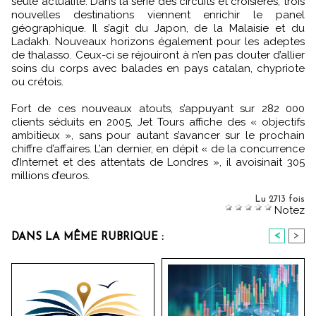
seule actualité. Dans la série des circuits et croisières, trois
nouvelles destinations viennent enrichir le panel
géographique. Il s’agit du Japon, de la Malaisie et du
Ladakh. Nouveaux horizons également pour les adeptes
de thalasso. Ceux-ci se réjouiront à n’en pas douter d’allier
soins du corps avec balades en pays catalan, chypriote
ou crétois.
Fort de ces nouveaux atouts, s’appuyant sur 282 000
clients séduits en 2005, Jet Tours affiche des « objectifs
ambitieux », sans pour autant s’avancer sur le prochain
chiffre d’affaires. L’an dernier, en dépit « de la concurrence
d’Internet et des attentats de Londres », il avoisinait 305
millions d’euros.
Lu 2713 fois
Notez
<
>
DANS LA MÊME RUBRIQUE :