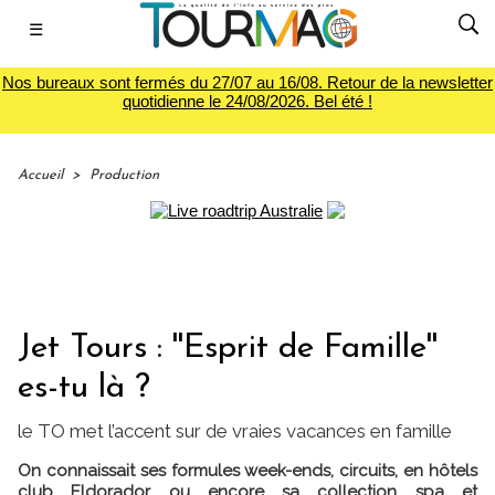
☰
Nos bureaux sont fermés du 27/07 au 16/08. Retour de la newsletter
quotidienne le 24/08/2026. Bel été !
Accueil
>
Production
Jet Tours : ''Esprit de Famille''
es-tu là ?
le TO met l’accent sur de vraies vacances en famille
On connaissait ses formules week-ends, circuits, en hôtels
club Eldorador ou encore sa collection spa et