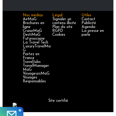
Nos médias
Légal
Utiles
AirMaG
Signaler un
Contact
Brochures en
contenu illicite
Publicité
ligne
Plan du site
Agenda
CruiseMaG
RGPD
La presse en
DestiMaG
Cookies
parle
Futuroscopie
La Travel Tech
LuxuryTravelMa
G
Partez en
France
TravelJobs
TravelManager
MaG
VoyageursMaG
Voyages
Responsables
Site certifié