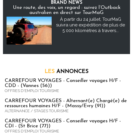
BRAND NEWS
Une route, des voix, un regard : suivez l’Outback
australien en direct sur TourMaG
À partir du 24 juillet, TourMaG
suivra une expédition de plus de
5 000 kilomètres à travers...
LES
ANNONCES
CARREFOUR VOYAGES - Conseiller voyages H/F -
CDD - (Vannes (56))
OFFRES D'EMPLOI TOURISME
CARREFOUR VOYAGES - Alternant(e) Chargé(e) de
ressources humaines H/F - (Massy/Evry (91))
ALTERNANCE / STAGES TOURISME
CARREFOUR VOYAGES - Conseiller voyages H/F -
CDI - (St Brice (77))
OFFRES D'EMPLOI TOURISME