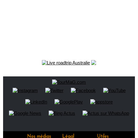
Nos médias
Légal
Utiles