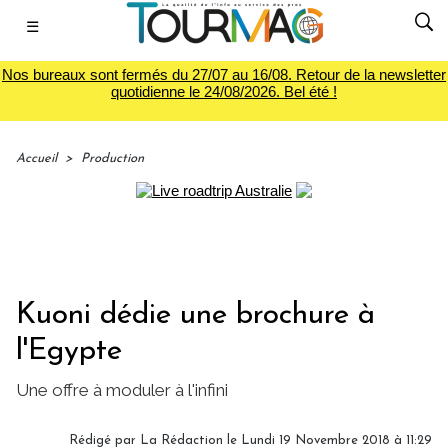
☰
Nos bureaux sont fermés du 27/07 au 16/08. Retour de la newsletter
quotidienne le 24/08/2026. Bel été !
Accueil
>
Production
Kuoni dédie une brochure à
l'Egypte
Une offre à moduler à l'infini
Rédigé par
La Rédaction
le Lundi 19 Novembre 2018 à 11:29