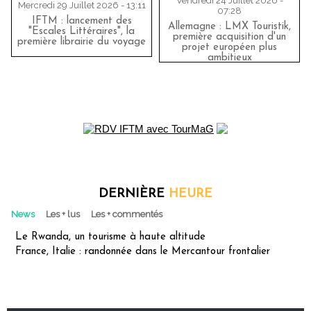
Vendredi 24 Juillet 2026 -
Mercredi 29 Juillet 2026 - 13:11
07:28
IFTM : lancement des
Allemagne : LMX Touristik,
"Escales Littéraires", la
première acquisition d'un
première librairie du voyage
projet européen plus
ambitieux
DERNIÈRE
HEURE
News
Les + lus
Les + commentés
Le Rwanda, un tourisme à haute altitude
France, Italie : randonnée dans le Mercantour frontalier