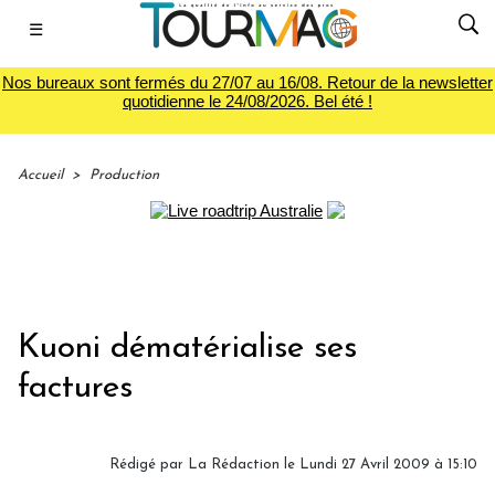
☰
Nos bureaux sont fermés du 27/07 au 16/08. Retour de la newsletter
quotidienne le 24/08/2026. Bel été !
Accueil
>
Production
Kuoni dématérialise ses
factures
Rédigé par
La Rédaction
le Lundi 27 Avril 2009 à 15:10