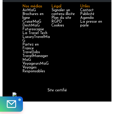
Nos médias
Légal
Utiles
AirMaG
Signaler un
Contact
Brochures en
contenu illicite
Publicité
ligne
Plan du site
Agenda
CruiseMaG
RGPD
La presse en
DestiMaG
Cookies
parle
Futuroscopie
La Travel Tech
LuxuryTravelMa
G
Partez en
France
TravelJobs
TravelManager
MaG
VoyageursMaG
Voyages
Responsables
Site certifié