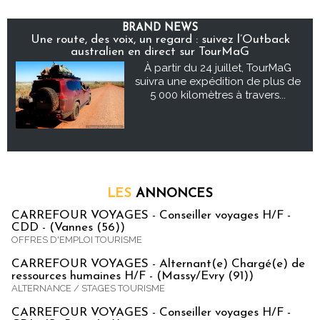
BRAND NEWS
Une route, des voix, un regard : suivez l’Outback
australien en direct sur TourMaG
À partir du 24 juillet, TourMaG
suivra une expédition de plus de
5 000 kilomètres à travers...
LES
ANNONCES
CARREFOUR VOYAGES - Conseiller voyages H/F -
CDD - (Vannes (56))
OFFRES D'EMPLOI TOURISME
CARREFOUR VOYAGES - Alternant(e) Chargé(e) de
ressources humaines H/F - (Massy/Evry (91))
ALTERNANCE / STAGES TOURISME
CARREFOUR VOYAGES - Conseiller voyages H/F -