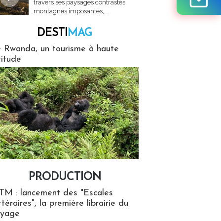
travers ses paysages contrastés,
montagnes imposantes,...
DESTI
MAG
MAG
 Rwanda, un tourisme à haute
titude
PRODUCTION
ion
TM : lancement des "Escales
ttéraires", la première librairie du
oyage