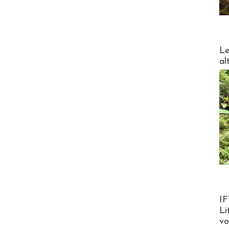
DESTI
Le
al
Product
IF
Li
v