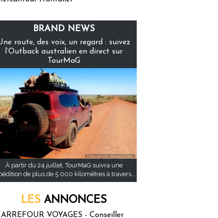
BRAND NEWS
Une route, des voix, un regard : suivez
l’Outback australien en direct sur
TourMaG
À partir du 24 juillet, TourMaG suivra une
pédition de plus de 5 000 kilomètres à travers...
LES
ANNONCES
ARREFOUR VOYAGES - Conseiller