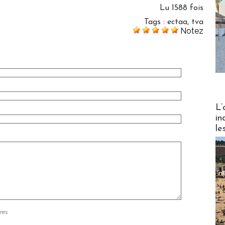
Lu 1588 fois
Tags
:
ectaa
,
tva
Notez
Partez
L’
in
le
res