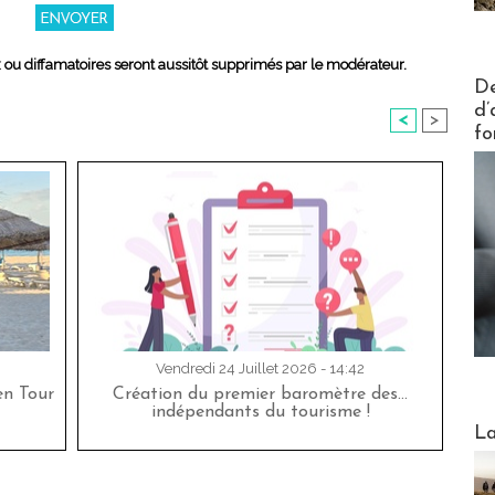
x ou diffamatoires seront aussitôt supprimés par le modérateur.
Actus V
De
d’
<
>
fo
Vendredi 24 Juillet 2026 - 14:42
en Tour
Création du premier baromètre des…
indépendants du tourisme !
Webinai
La