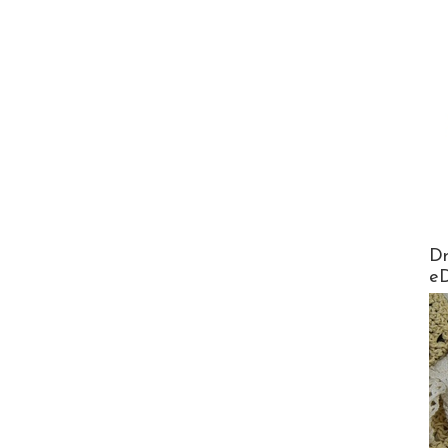
AirMa
Dr
e