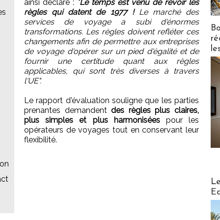
ainsi déclaré :
"
Le temps est venu de revoir les
es
règles qui datent de 1977 !
Le marché des
services de voyage a subi d'énormes
Bo
transformations. Les règles doivent refléter ces
ré
changements afin de permettre aux entreprises
le
de voyage d'opérer sur un pied d'égalité et de
fournir une certitude quant aux règles
applicables, qui sont très diverses à travers
l'UE".
Le rapport d'évaluation souligne que les parties
prenantes demandent
des règles plus claires,
plus simples et plus harmonisées
pour les
opérateurs de voyages tout en conservant leur
flexibilité.
ion
Distribu
act
Le
Ed