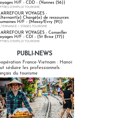
oyages H/F - CDD - (Vannes (56))
FFRES D'EMPLOI TOURISME
CARREFOUR VOYAGES -
lternant(e) Chargé(e) de ressources
umaines H/F - (Massy/Evry (91))
LTERNANCE / STAGES TOURISME
ARREFOUR VOYAGES - Conseiller
oyages H/F - CDI - (St Brice (77))
FFRES D'EMPLOI TOURISME
PUBLI-NEWS
ews
opération France-Vietnam : Hanoï
ut séduire les professionnels
ançais du tourisme