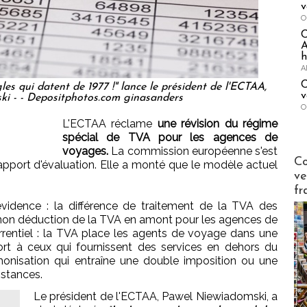
v
O
A
h
A
C
les qui datent de 1977 !" lance le président de l'ECTAA,
v
i - - Depositphotos.com ginasanders
O
L'ECTAA réclame
une révision du régime
spécial de TVA pour les agences de
voyages.
La commission européenne s'est
Publi-n
Co
rapport d'évaluation. Elle a monté que le modèle actuel
ve
fr
 évidence : la différence de traitement de la TVA des
non déduction de la TVA en amont pour les agences de
rrentiel : la TVA place les agents de voyage dans une
rt à ceux qui fournissent des services en dehors du
onisation qui entraîne une double imposition ou une
nstances.
Le président de l'ECTAA, Pawel Niewiadomski, a