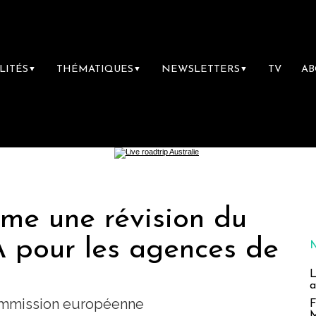
LITÉS
THÉMATIQUES
NEWSLETTERS
TV
A
▼
▼
▼
me une révision du
 pour les agences de
L
a
commission européenne
F
M