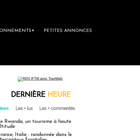
BONNEMENTS
PETITES ANNONCES
▼
DERNIÈRE
HEURE
News
Les + lus
Les + commentés
e Rwanda, un tourisme à haute
ltitude
rance, Italie : randonnée dans le
ercantour frontalier