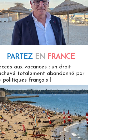
PARTEZ
EN
FRANCE
 en France
accès aux vacances : un droit
achevé totalement abandonné par
s politiques français !