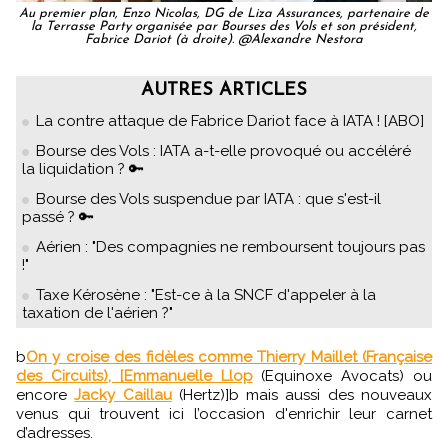
Au premier plan, Enzo Nicolas, DG de Liza Assurances, partenaire de
la Terrasse Party organisée par Bourses des Vols et son président,
Fabrice Dariot (à droite). @Alexandre Nestora
AUTRES ARTICLES
La contre attaque de Fabrice Dariot face à IATA ! [ABO]
Bourse des Vols : IATA a-t-elle provoqué ou accéléré
la liquidation ? 🔑
Bourse des Vols suspendue par IATA : que s'est-il
passé ? 🔑
Aérien : "Des compagnies ne remboursent toujours pas
!"
Taxe Kérosène : "Est-ce à la SNCF d'appeler à la
taxation de l'aérien ?"
b
On y croise des fidèles comme Thierry Maillet (Française
des Circuits), [Emmanuelle Llop
(Equinoxe Avocats) ou
encore
Jacky Caillau
(Hertz)]b mais aussi des nouveaux
venus qui trouvent ici l’occasion d'enrichir leur carnet
d’adresses.