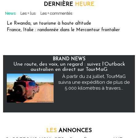
DERNIÈRE
HEURE
News
Les + lus
Les + commentés
Le Rwanda, un tourisme à haute altitude
France, Italie : randonnée dans le Mercantour frontalier
BRAND NEWS
Une route, des voix, un regard : suivez l’Outback
australien en direct sur TourMaG
À partir du 24 juillet, TourMaG
suivra une expédition de plus de
5 000 kilomètres à travers...
LES
ANNONCES