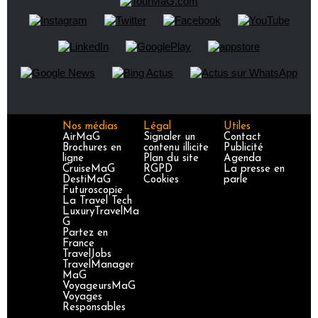
Nos médias
Légal
Utiles
AirMaG
Signaler un
Contact
Brochures en
contenu illicite
Publicité
ligne
Plan du site
Agenda
CruiseMaG
RGPD
La presse en
DestiMaG
Cookies
parle
Futuroscopie
La Travel Tech
LuxuryTravelMa
G
Partez en
France
TravelJobs
TravelManager
MaG
VoyageursMaG
Voyages
Responsables