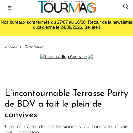
☰
Nos bureaux sont fermés du 27/07 au 16/08. Retour de la newsletter
quotidienne le 24/08/2026. Bel été !
Accueil
>
Distribution
L’incontournable Terrasse Party
de BDV a fait le plein de
convives
Une centaine de professionnels du tourisme réunis
pour l'occasion