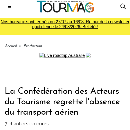
☰
Nos bureaux sont fermés du 27/07 au 16/08. Retour de la newsletter
quotidienne le 24/08/2026. Bel été !
Accueil
>
Production
La Confédération des Acteurs
du Tourisme regrette l'absence
du transport aérien
7 chantiers en cours