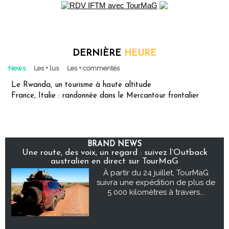
DERNIÈRE
HEURE
News
Les + lus
Les + commentés
Le Rwanda, un tourisme à haute altitude
France, Italie : randonnée dans le Mercantour frontalier
BRAND NEWS
Une route, des voix, un regard : suivez l’Outback
australien en direct sur TourMaG
À partir du 24 juillet, TourMaG
suivra une expédition de plus de
5 000 kilomètres à travers...