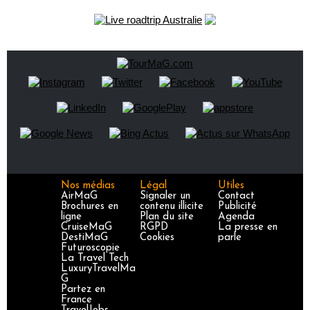
Nos médias
Légal
Utiles
AirMaG
Signaler un
Contact
Brochures en
contenu illicite
Publicité
ligne
Plan du site
Agenda
CruiseMaG
RGPD
La presse en
DestiMaG
Cookies
parle
Futuroscopie
La Travel Tech
LuxuryTravelMa
G
Partez en
France