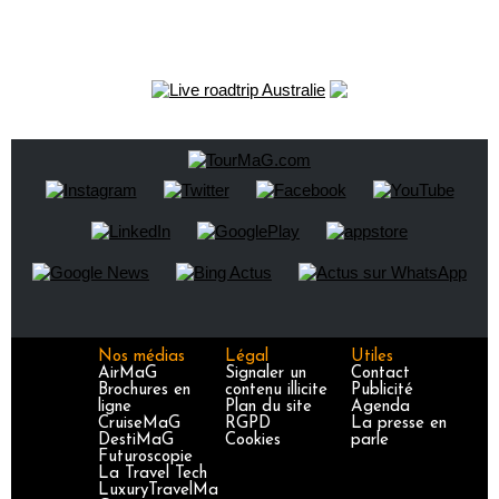
Nos médias
Légal
Utiles
AirMaG
Signaler un
Contact
Brochures en
contenu illicite
Publicité
ligne
Plan du site
Agenda
CruiseMaG
RGPD
La presse en
DestiMaG
Cookies
parle
Futuroscopie
La Travel Tech
LuxuryTravelMa