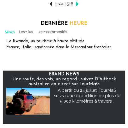
1 sur 1516
DERNIÈRE
HEURE
News
Les + lus
Les + commentés
Le Rwanda, un tourisme à haute altitude
France, Italie : randonnée dans le Mercantour frontalier
BRAND NEWS
Une route, des voix, un regard : suivez l’Outback
australien en direct sur TourMaG
À partir du 24 juillet, TourMaG
suivra une expédition de plus de
5 000 kilomètres à travers...