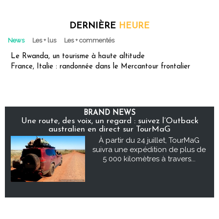
DERNIÈRE
HEURE
News
Les + lus
Les + commentés
Le Rwanda, un tourisme à haute altitude
France, Italie : randonnée dans le Mercantour frontalier
BRAND NEWS
Une route, des voix, un regard : suivez l’Outback
australien en direct sur TourMaG
À partir du 24 juillet, TourMaG
suivra une expédition de plus de
5 000 kilomètres à travers...