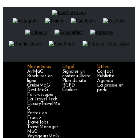
Nos médias
Légal
Utiles
AirMaG
Signaler un
Contact
Brochures en
contenu illicite
Publicité
ligne
Plan du site
Agenda
CruiseMaG
RGPD
La presse en
DestiMaG
Cookies
parle
Futuroscopie
La Travel Tech
LuxuryTravelMa
G
Partez en
France
TravelJobs
TravelManager
MaG
VoyageursMaG