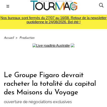
☰
Nos bureaux sont fermés du 27/07 au 16/08. Retour de la newsletter
quotidienne le 24/08/2026. Bel été !
Accueil
>
Production
Le Groupe Figaro devrait
racheter la totalité du capital
des Maisons du Voyage
ouverture de négociations exclusives