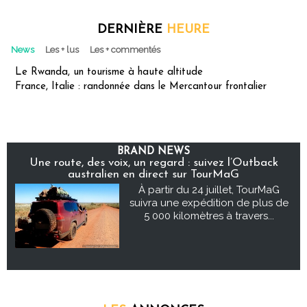
DERNIÈRE
HEURE
News
Les + lus
Les + commentés
Le Rwanda, un tourisme à haute altitude
France, Italie : randonnée dans le Mercantour frontalier
BRAND NEWS
Une route, des voix, un regard : suivez l’Outback
australien en direct sur TourMaG
À partir du 24 juillet, TourMaG
suivra une expédition de plus de
5 000 kilomètres à travers...