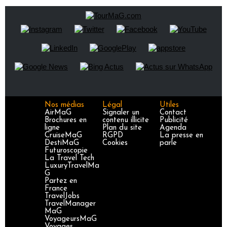
Nos médias
Légal
Utiles
AirMaG
Signaler un
Contact
Brochures en
contenu illicite
Publicité
ligne
Plan du site
Agenda
CruiseMaG
RGPD
La presse en
DestiMaG
Cookies
parle
Futuroscopie
La Travel Tech
LuxuryTravelMa
G
Partez en
France
TravelJobs
TravelManager
MaG
VoyageursMaG
Voyages