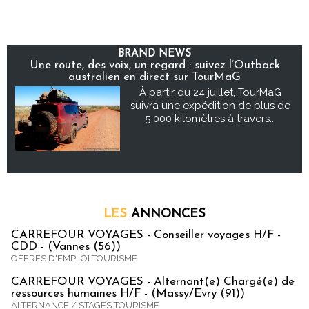
BRAND NEWS
Une route, des voix, un regard : suivez l’Outback
australien en direct sur TourMaG
À partir du 24 juillet, TourMaG
suivra une expédition de plus de
5 000 kilomètres à travers...
LES
ANNONCES
CARREFOUR VOYAGES - Conseiller voyages H/F -
CDD - (Vannes (56))
OFFRES D'EMPLOI TOURISME
CARREFOUR VOYAGES - Alternant(e) Chargé(e) de
ressources humaines H/F - (Massy/Evry (91))
ALTERNANCE / STAGES TOURISME