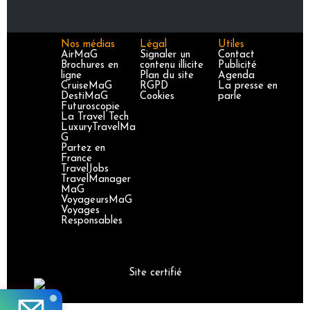
Nos médias
Légal
Utiles
AirMaG
Signaler un
Contact
Brochures en
contenu illicite
Publicité
ligne
Plan du site
Agenda
CruiseMaG
RGPD
La presse en
DestiMaG
Cookies
parle
Futuroscopie
La Travel Tech
LuxuryTravelMa
G
Partez en
France
TravelJobs
TravelManager
MaG
VoyageursMaG
Voyages
Responsables
Site certifié