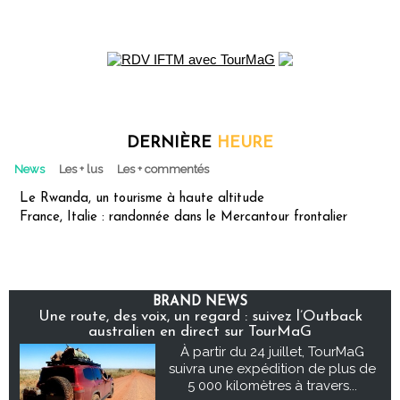
DERNIÈRE
HEURE
News
Les + lus
Les + commentés
Le Rwanda, un tourisme à haute altitude
France, Italie : randonnée dans le Mercantour frontalier
BRAND NEWS
Une route, des voix, un regard : suivez l’Outback
australien en direct sur TourMaG
À partir du 24 juillet, TourMaG
suivra une expédition de plus de
5 000 kilomètres à travers...