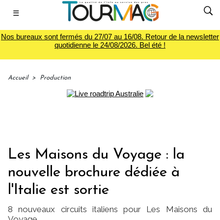
☰
Nos bureaux sont fermés du 27/07 au 16/08. Retour de la newsletter
quotidienne le 24/08/2026. Bel été !
Accueil
>
Production
Les Maisons du Voyage : la
nouvelle brochure dédiée à
l'Italie est sortie
8 nouveaux circuits italiens pour Les Maisons du
Voyage