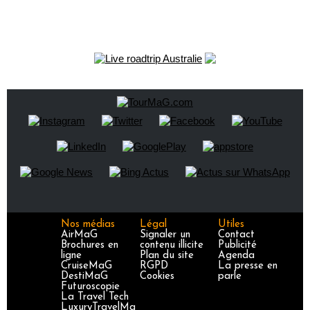
Nos médias
Légal
Utiles
AirMaG
Signaler un
Contact
Brochures en
contenu illicite
Publicité
ligne
Plan du site
Agenda
CruiseMaG
RGPD
La presse en
DestiMaG
Cookies
parle
Futuroscopie
La Travel Tech
LuxuryTravelMa