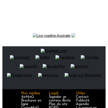
Nos médias
Légal
Utiles
AirMaG
Signaler un
Contact
Brochures en
contenu illicite
Publicité
ligne
Plan du site
Agenda
CruiseMaG
RGPD
La presse en