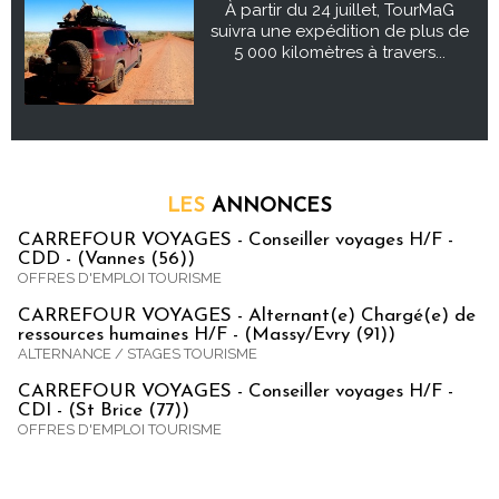
À partir du 24 juillet, TourMaG
suivra une expédition de plus de
5 000 kilomètres à travers...
LES
ANNONCES
CARREFOUR VOYAGES - Conseiller voyages H/F -
CDD - (Vannes (56))
OFFRES D'EMPLOI TOURISME
CARREFOUR VOYAGES - Alternant(e) Chargé(e) de
ressources humaines H/F - (Massy/Evry (91))
ALTERNANCE / STAGES TOURISME
CARREFOUR VOYAGES - Conseiller voyages H/F -
CDI - (St Brice (77))
OFFRES D'EMPLOI TOURISME