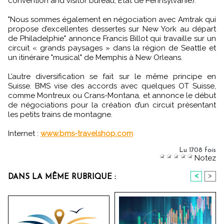
convention and visitor bureau, Etat de Pennsylvanie).
"Nous sommes également en négociation avec Amtrak qui
propose d’excellentes dessertes sur New York au départ
de Philadelphie" annonce Francis Billot qui travaille sur un
circuit « grands paysages » dans la région de Seattle et
un itinéraire "musical" de Memphis à New Orleans.
L’autre diversification se fait sur le même principe en
Suisse. BMS vise des accords avec quelques OT Suisse,
comme Montreux ou Crans-Montana, et annonce le début
de négociations pour la création d’un circuit présentant
les petits trains de montagne.
Internet :
www.bms-travelshop.com
Lu 1708 fois
Notez
<
>
DANS LA MÊME RUBRIQUE :