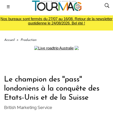
☰
Nos bureaux sont fermés du 27/07 au 16/08. Retour de la newsletter
quotidienne le 24/08/2026. Bel été !
Accueil
>
Production
Le champion des ''pass''
londoniens à la conquête des
Etats-Unis et de la Suisse
British Marketing Service