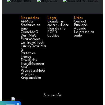
Nos médias
Légal
Utiles
AirMaG
Signaler un
Contact
Brochures en
contenu illicite
Publicité
ligne
Plan du site
Agenda
CruiseMaG
RGPD
La presse en
DestiMaG
Cookies
parle
Futuroscopie
La Travel Tech
LuxuryTravelMa
G
Partez en
France
TravelJobs
TravelManager
MaG
VoyageursMaG
Voyages
Responsables
Site certifié