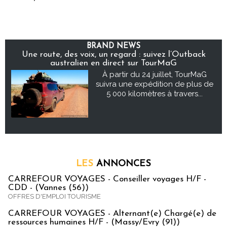
BRAND NEWS
Une route, des voix, un regard : suivez l’Outback
australien en direct sur TourMaG
À partir du 24 juillet, TourMaG
suivra une expédition de plus de
5 000 kilomètres à travers...
LES
ANNONCES
CARREFOUR VOYAGES - Conseiller voyages H/F -
CDD - (Vannes (56))
OFFRES D'EMPLOI TOURISME
CARREFOUR VOYAGES - Alternant(e) Chargé(e) de
ressources humaines H/F - (Massy/Evry (91))