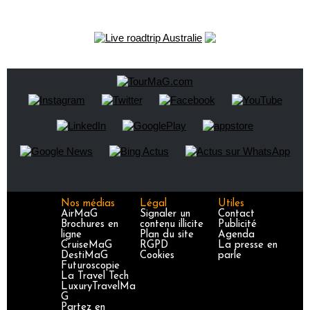
Nos médias
Légal
Utiles
AirMaG
Signaler un
Contact
Brochures en
contenu illicite
Publicité
ligne
Plan du site
Agenda
CruiseMaG
RGPD
La presse en
DestiMaG
Cookies
parle
Futuroscopie
La Travel Tech
LuxuryTravelMa
G
Partez en