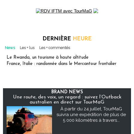
DERNIÈRE
HEURE
News
Les + lus
Les + commentés
Le Rwanda, un tourisme à haute altitude
France, Italie : randonnée dans le Mercantour frontalier
BRAND NEWS
Une route, des voix, un regard : suivez l’Outback
australien en direct sur TourMaG
À partir du 24 juillet, TourMaG
suivra une expédition de plus de
5 000 kilomètres à travers...