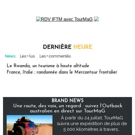
DERNIÈRE
HEURE
News
Les + lus
Les + commentés
Le Rwanda, un tourisme à haute altitude
France, Italie : randonnée dans le Mercantour frontalier
BRAND NEWS
Une route, des voix, un regard : suivez l’Outback
australien en direct sur TourMaG
À partir du 24 juillet, TourMaG
suivra une expédition de plus de
5 000 kilomètres à travers...