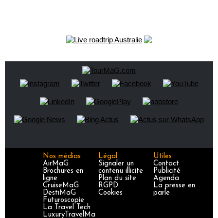
Nos médias
Légal
Utiles
AirMaG
Signaler un
Contact
Brochures en
contenu illicite
Publicité
ligne
Plan du site
Agenda
CruiseMaG
RGPD
La presse en
DestiMaG
Cookies
parle
Futuroscopie
La Travel Tech
LuxuryTravelMa