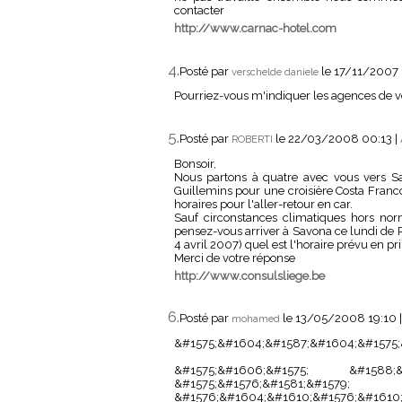
contacter
http://www.carnac-hotel.com
4.
Posté par
le 17/11/2007
verschelde daniele
Pourriez-vous m'indiquer les agences de v
5.
Posté par
le 22/03/2008 00:13
|
ROBERTI
Bonsoir,
Nous partons à quatre avec vous vers 
Guillemins pour une croisière Costa Franc
horaires pour l'aller-retour en car.
Sauf circonstances climatiques hors nor
pensez-vous arriver à Savona ce lundi de 
4 avril 2007) quel est l'horaire prévu en p
Merci de votre réponse
http://www.consulsliege.be
6.
Posté par
le 13/05/2008 19:10
mohamed
&#1575;&#1604;&#1587;&#1604;&#1575;
&#1575;&#1606;&#1575; &#1588;&#
&#1575;&#1576;&#1581;&#15
&#1576;&#1604;&#1610;&