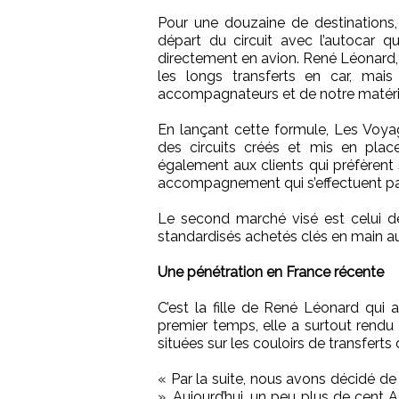
Pour une douzaine de destinations, 
départ du circuit avec l’autocar qui 
directement en avion. René Léonard, d
les longs transferts en car, mais
accompagnateurs et de notre matérie
En lançant cette formule, Les Voya
des circuits créés et mis en place
également aux clients qui préfèrent 
accompagnement qui s’effectuent pa
Le second marché visé est celui de
standardisés achetés clés en main au
Une pénétration en France récente
C’est la fille de René Léonard qu
premier temps, elle a surtout rendu 
situées sur les couloirs de transfert
« Par la suite, nous avons décidé d
». Aujourd’hui, un peu plus de cent