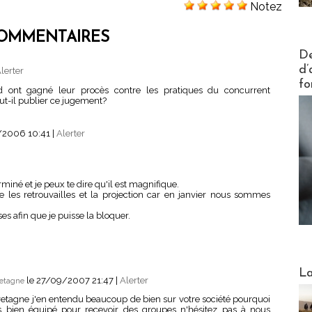
Notez
OMMENTAIRES
Actus V
De
d’
lerter
fo
rd ont gagné leur procès contre les pratiques du concurrent
t-il publier ce jugement?
/2006 10:41
|
Alerter
miné et je peux te dire qu'il est magnifique.
 les retrouvailles et la projection car en janvier nous sommes
es afin que je puisse la bloquer.
Webinai
La
le 27/09/2007 21:47
|
Alerter
retagne
Bretagne j'en entendu beaucoup de bien sur votre société pourquoi
 bien équipé pour recevoir des groupes n'hésitez pas à nous