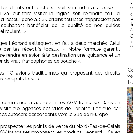
v
les clients ont le choix : soit se rendre à la base de
O
va leur faire visiter la région, soit rejoindre celui-ci
irecteur général : « Certains touristes n’apprécient pas
A
h
 souhaitent bénéficier de la qualité de nos guides
A
l roulant. »
C
v
ges Léonard s’attaquent en fait à deux marchés. Celui
O
 par les réceptifs locaux. « Notre formule garantit
se rendre en avion à la destination une guidance et un
r de vrais francophones de souche ».
Publi-n
Co
s TO avions traditionnels qui proposent des circuits
ve
x réceptifs locaux.
fr
i a commencé à approcher les AGV française. Dans un
visite aux agences des villes de Lorraine. Logique, car
s des autocars descendants vers le Sud de l’Europe.
e prospecter les points de vente du Nord-Pas-de-Calais
 AGV françaises proposent les produits Léonard « 65 en