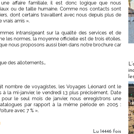
 affaire familiale, il est donc logique que nous
liaux ou de taille humaine. Comme nos contacts sont
eliers, dont certains travaillent avec nous depuis plus de
 vrais amis ».
ommes intransigeant sur la qualité des services et de
ne les normes, la moyenne officielle est de trois étoiles.
 que nous proposons aussi bien dans notre brochure car
Partez
ique des allotements…
L’
in
le
égit nombre de voyagistes, les Voyages Léonard ont le
s à la mi-janvier, le vendredi 13 plus précisément. Date
pour le seul mois de janvier, nous enregistrons une
catalogues par rapport à la même période en 2005 :
Voiture avec 7 % ».
m
Lu 14446 fois