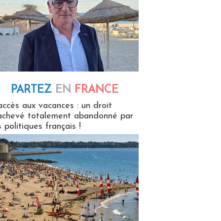
PARTEZ
EN
FRANCE
 en France
accès aux vacances : un droit
achevé totalement abandonné par
s politiques français !