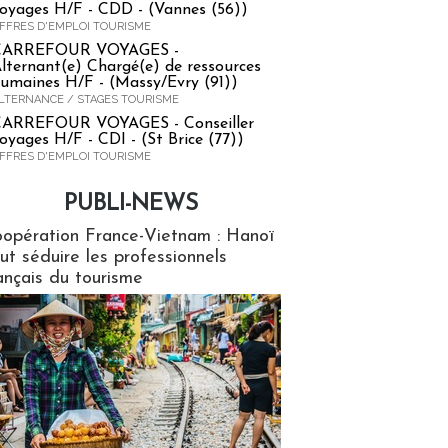
oyages H/F - CDD - (Vannes (56))
FFRES D'EMPLOI TOURISME
CARREFOUR VOYAGES -
lternant(e) Chargé(e) de ressources
umaines H/F - (Massy/Evry (91))
LTERNANCE / STAGES TOURISME
ARREFOUR VOYAGES - Conseiller
oyages H/F - CDI - (St Brice (77))
FFRES D'EMPLOI TOURISME
PUBLI-NEWS
ews
opération France-Vietnam : Hanoï
ut séduire les professionnels
ançais du tourisme