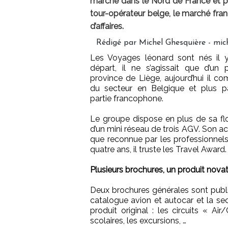
marché dans le Nord de France et plu
tour-opérateur belge, le marché fran
d’affaires.
Rédigé par Michel Ghesquière - mich
Les Voyages léonard sont nés il y
départ, il ne s’agissait que d’un 
province de Liège, aujourd’hui il 
du secteur en Belgique et plus pa
partie francophone.
Le groupe dispose en plus de sa flo
d’un mini réseau de trois AGV. Son ac
que reconnue par les professionnel
quatre ans, il truste les Travel Award.
Plusieurs brochures, un produit nova
Deux brochures générales sont publ
catalogue avion et autocar et la s
produit original : les circuits « A
scolaires, les excursions, …