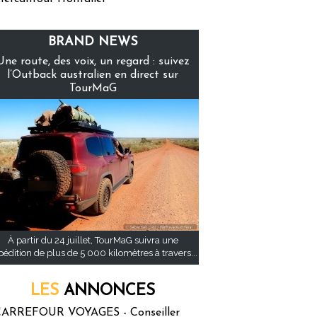
BRAND NEWS
Une route, des voix, un regard : suivez
l’Outback australien en direct sur
TourMaG
À partir du 24 juillet, TourMaG suivra une
pédition de plus de 5 000 kilomètres à travers...
LES
ANNONCES
ARREFOUR VOYAGES - Conseiller