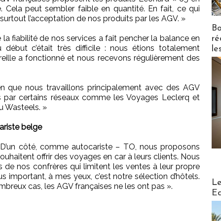
e. Cela peut sembler faible en quantité. En fait, ce qui
 surtout l’acceptation de nos produits par les AGV. »
Bo
la fiabilité de nos services a fait pencher la balance en
ré
début c’était très difficile : nous étions totalement
le
reille a fonctionné et nous recevons régulièrement des
en que nous travaillons principalement avec des AGV
 par certains réseaux comme les Voyages Leclerq et
 Wasteels. »
cariste belge
« D’un côté, comme autocariste – TO, nous proposons
uhaitent offrir des voyages en car à leurs clients. Nous
de nos confrères qui limitent les ventes à leur propre
s important, à mes yeux, c’est notre sélection d’hôtels.
Distribu
Le
mbreux cas, les AGV françaises ne les ont pas ».
Ed