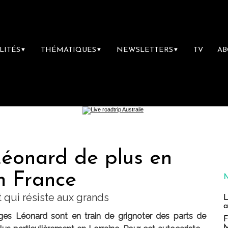
LITÉS
THÉMATIQUES
NEWSLETTERS
TV
A
▼
▼
▼
éonard de plus en
n France
 qui résiste aux grands
L
a
ages Léonard sont en train de grignoter des parts de
F
M