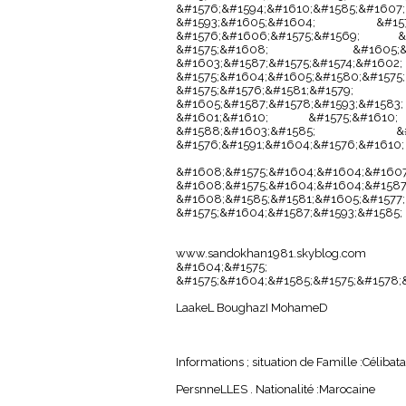
&#1576;&#1594;&#1610;&#1585;&#1607
&#1593;&#1605;&#1604; &#1576
&#1576;&#1606;&#1575;&#1569; &#
&#1575;&#1608; &#1605;&#1
&#1603;&#1587;&#1575;&#1574;&#1602
&#1575;&#1604;&#1605;&#1580;
&#1575;&#1576;&#1581;&#15
&#1605;&#1587;&#1578;&#1593;&#
&#1601;&#1610; &#1575;&#1610
&#1588;&#1603;&#1585; &#1
&#1576;&#1591;&#1604;&#1576;&#1610;
&#1608;&#1575;&#1604;&#1604;&#
&#1608;&#1575;&#1604;&#1604;&#158
&#1608;&#1585;&#1581;&#1605;&#1577;
&#1575;&#1604;&#1587;&#1593;&#1585;
www.sandokhan1981.skyblog.com
&#1604;&#1575; &#15
&#1575;&#1604;&#1585;&#1575;&#1578;
LaakeL BoughazI MohameD
Informations ; situation de Famille :Célibata
PersnneLLES . Nationalité :Marocaine