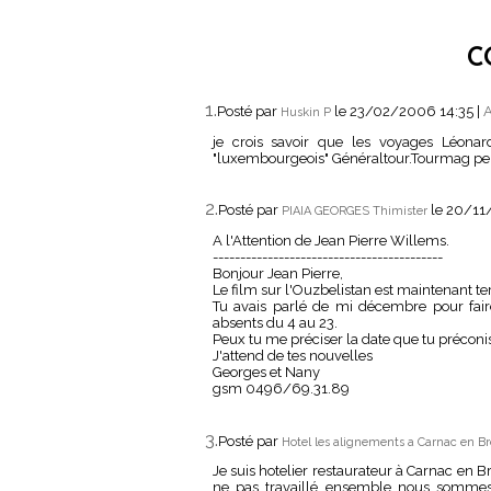
C
1.
Posté par
le 23/02/2006 14:35
|
A
Huskin P
je crois savoir que les voyages Léona
"luxembourgeois" Généraltour.Tourmag peu
2.
Posté par
le 20/11
PIAIA GEORGES Thimister
A l'Attention de Jean Pierre Willems.
------------------------------------------
Bonjour Jean Pierre,
Le film sur l'Ouzbelistan est maintenant ter
Tu avais parlé de mi décembre pour faire
absents du 4 au 23.
Peux tu me préciser la date que tu préconis
J'attend de tes nouvelles
Georges et Nany
gsm 0496/69.31.89
3.
Posté par
Hotel les alignements a Carnac en B
Je suis hotelier restaurateur à Carnac en 
ne pas travaillé ensemble nous sommes