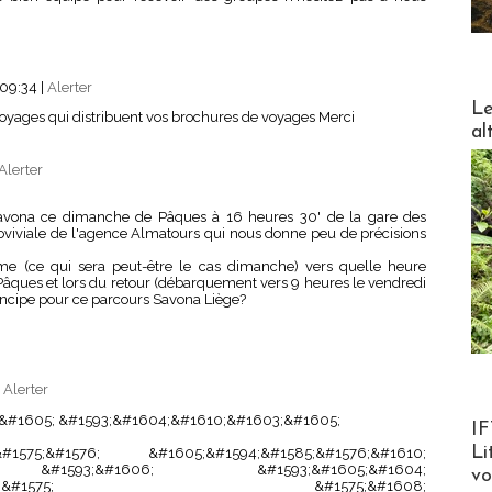
 09:34
|
Alerter
DESTI
Le
oyages qui distribuent vos brochures de voyages Merci
al
Alerter
Savona ce dimanche de Pâques à 16 heures 30' de la gare des
oviviale de l'agence Almatours qui nous donne peu de précisions
me (ce qui sera peut-être le cas dimanche) vers quelle heure
Pâques et lors du retour (débarquement vers 9 heures le vendredi
rincipe pour ce parcours Savona Liège?
|
Alerter
&#1605; &#1593;&#1604;&#1610;&#1603;&#1605;
Product
IF
Li
1575;&#1576; &#1605;&#1594;&#1585;&#1576;&#1610;
79; &#1593;&#1606; &#1593;&#1605;&#1604;
v
#1576;&#1610;&#1575; &#1575;&#1608;