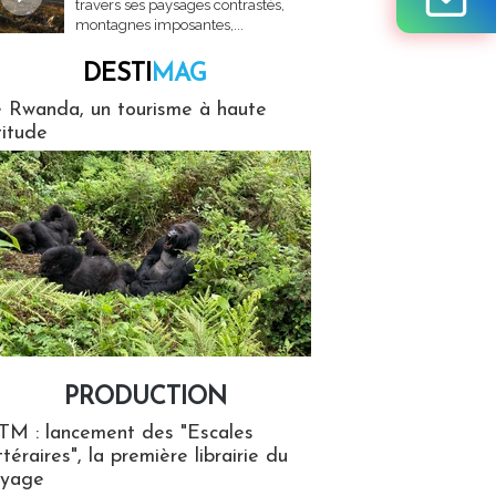
travers ses paysages contrastés,
montagnes imposantes,...
DESTI
MAG
MAG
 Rwanda, un tourisme à haute
titude
PRODUCTION
ion
TM : lancement des "Escales
ttéraires", la première librairie du
oyage