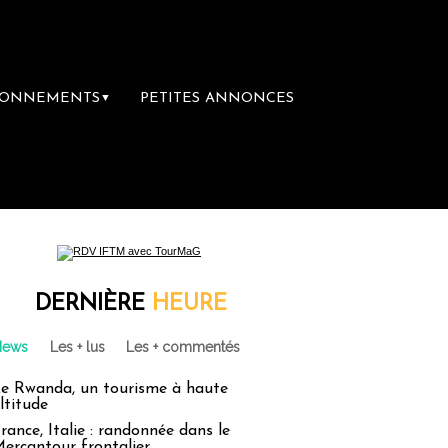
BONNEMENTS
PETITES ANNONCES
▼
DERNIÈRE
HEURE
News
Les + lus
Les + commentés
e Rwanda, un tourisme à haute
ltitude
rance, Italie : randonnée dans le
ercantour frontalier