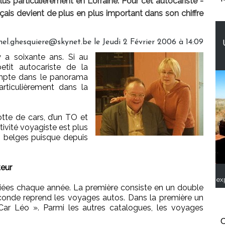
s particulièrement en Lorraine. Pour cet autocariste -
çais devient de plus en plus important dans son chiffre
el.ghesquiere@skynet.be le Jeudi 2 Février 2006 à 14:09
 a soixante ans. Si au
petit autocariste de la
compte dans le panorama
rticulièrement dans la
tte de cars, d’un TO et
tivité voyagiste est plus
s belges puisque depuis
teur
ex
iées chaque année. La première consiste en un double
econde reprend les voyages autos. Dans la première un
ir/Car Léo ». Parmi les autres catalogues, les voyages
C