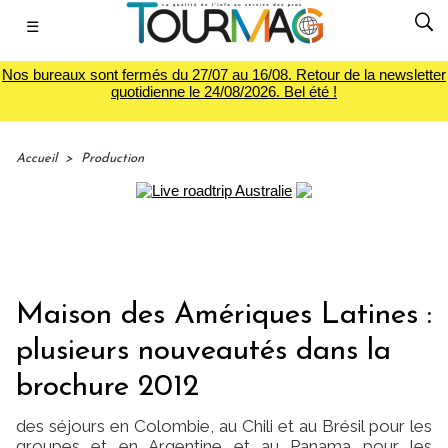
☰
Nos bureaux sont fermés du 27/07 au 16/08. Retour de la newsletter
quotidienne le 24/08/2026. Bel été !
Accueil
>
Production
Maison des Amériques Latines :
plusieurs nouveautés dans la
brochure 2012
des séjours en Colombie, au Chili et au Brésil pour les
groupes et en Argentine et au Panama pour les