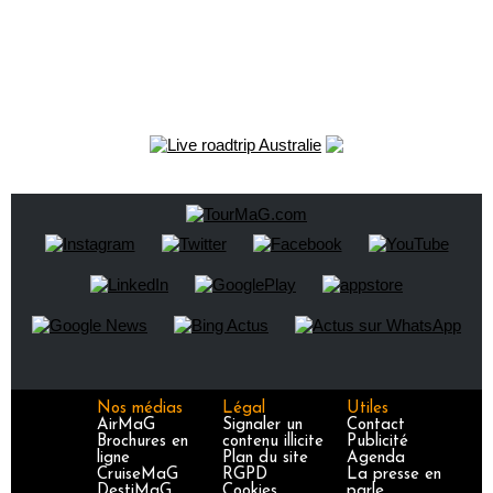
Nos médias
Légal
Utiles
AirMaG
Signaler un
Contact
Brochures en
contenu illicite
Publicité
ligne
Plan du site
Agenda
CruiseMaG
RGPD
La presse en
DestiMaG
Cookies
parle