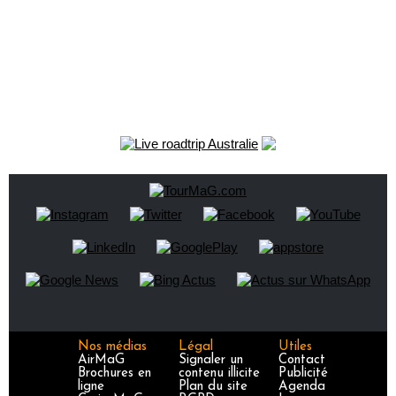
Nos médias
Légal
Utiles
AirMaG
Signaler un
Contact
Brochures en
contenu illicite
Publicité
ligne
Plan du site
Agenda