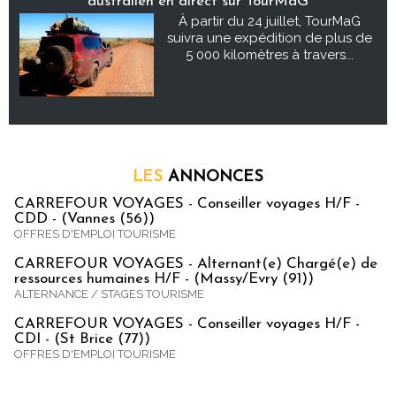
australien en direct sur TourMaG
À partir du 24 juillet, TourMaG
suivra une expédition de plus de
5 000 kilomètres à travers...
LES
ANNONCES
CARREFOUR VOYAGES - Conseiller voyages H/F -
CDD - (Vannes (56))
OFFRES D'EMPLOI TOURISME
CARREFOUR VOYAGES - Alternant(e) Chargé(e) de
ressources humaines H/F - (Massy/Evry (91))
ALTERNANCE / STAGES TOURISME
CARREFOUR VOYAGES - Conseiller voyages H/F -
CDI - (St Brice (77))
OFFRES D'EMPLOI TOURISME