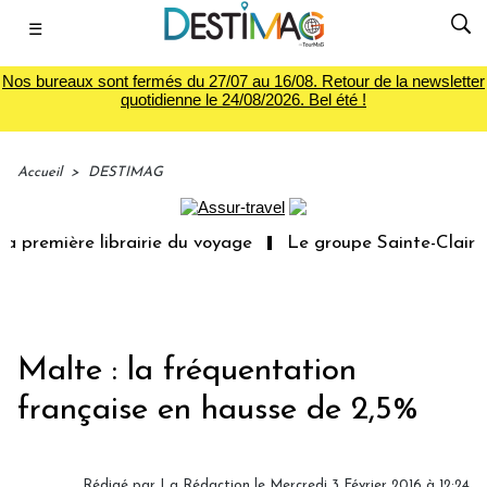
☰
Nos bureaux sont fermés du 27/07 au 16/08. Retour de la newsletter
quotidienne le 24/08/2026. Bel été !
Accueil
>
DESTIMAG
 première librairie du voyage
Le groupe Sainte-Claire r
Malte : la fréquentation
française en hausse de 2,5%
Rédigé par
La Rédaction
le Mercredi 3 Février 2016 à 12:24