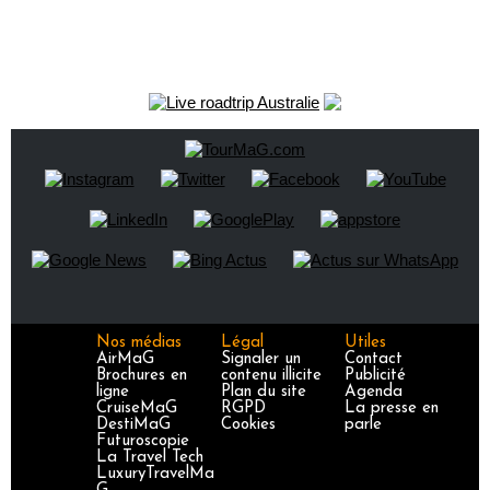
Nos médias
Légal
Utiles
AirMaG
Signaler un
Contact
Brochures en
contenu illicite
Publicité
ligne
Plan du site
Agenda
CruiseMaG
RGPD
La presse en
DestiMaG
Cookies
parle
Futuroscopie
La Travel Tech
LuxuryTravelMa