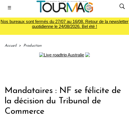
☰
Nos bureaux sont fermés du 27/07 au 16/08. Retour de la newsletter
quotidienne le 24/08/2026. Bel été !
Accueil
>
Production
Mandataires : NF se félicite de
la décision du Tribunal de
Commerce