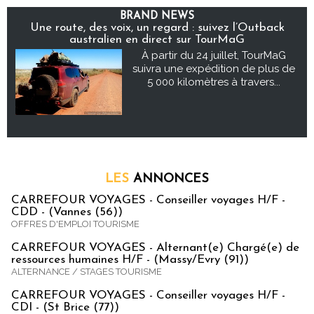
BRAND NEWS
Une route, des voix, un regard : suivez l’Outback
australien en direct sur TourMaG
À partir du 24 juillet, TourMaG
suivra une expédition de plus de
5 000 kilomètres à travers...
LES
ANNONCES
CARREFOUR VOYAGES - Conseiller voyages H/F -
CDD - (Vannes (56))
OFFRES D'EMPLOI TOURISME
CARREFOUR VOYAGES - Alternant(e) Chargé(e) de
ressources humaines H/F - (Massy/Evry (91))
ALTERNANCE / STAGES TOURISME
CARREFOUR VOYAGES - Conseiller voyages H/F -
CDI - (St Brice (77))