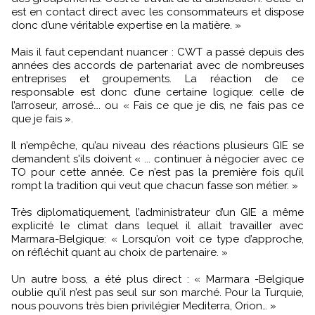
est en contact direct avec les consommateurs et dispose
donc d’une véritable expertise en la matière. »
Mais il faut cependant nuancer : CWT a passé depuis des
années des accords de partenariat avec de nombreuses
entreprises et groupements. La réaction de ce
responsable est donc d’une certaine logique: celle de
l’arroseur, arrosé…. ou « Fais ce que je dis, ne fais pas ce
que je fais ».
Il n’empêche, qu’au niveau des réactions plusieurs GIE se
demandent s'ils doivent « ... continuer à négocier avec ce
TO pour cette année. Ce n’est pas la première fois qu’il
rompt la tradition qui veut que chacun fasse son métier. »
Très diplomatiquement, l’administrateur d’un GIE a même
explicité le climat dans lequel il allait travailler avec
Marmara-Belgique: « Lorsqu’on voit ce type d’approche,
on réfléchit quant au choix de partenaire. »
Un autre boss, a été plus direct : « Marmara -Belgique
oublie qu’il n’est pas seul sur son marché. Pour la Turquie,
nous pouvons très bien privilégier Mediterra, Orion… »