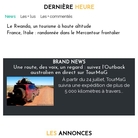
DERNIÈRE
HEURE
News
Les + lus
Les + commentés
Le Rwanda, un tourisme à haute altitude
France, Italie : randonnée dans le Mercantour frontalier
BRAND NEWS
Une route, des voix, un regard : suivez l’Outback
australien en direct sur TourMaG
À partir du 24 juillet, TourMaG
suivra une expédition de plus de
5 000 kilomètres à travers...
LES
ANNONCES