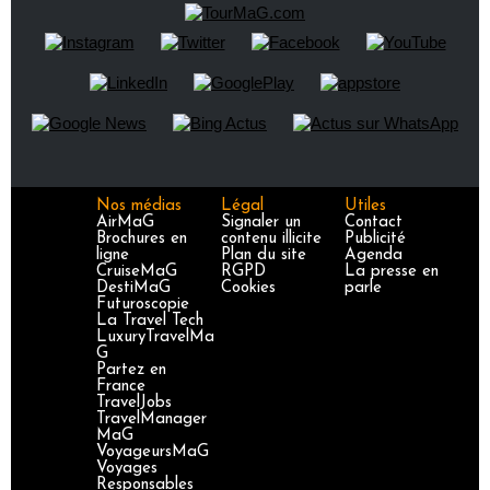
Nos médias
Légal
Utiles
AirMaG
Signaler un
Contact
Brochures en
contenu illicite
Publicité
ligne
Plan du site
Agenda
CruiseMaG
RGPD
La presse en
DestiMaG
Cookies
parle
Futuroscopie
La Travel Tech
LuxuryTravelMa
G
Partez en
France
TravelJobs
TravelManager
MaG
VoyageursMaG
Voyages
Responsables