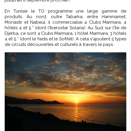
jusqu'au 8 septembre prochain.
En Tunisie le TO programme une large gamme de
produits. Au nord, outre Tabarka, entre Hammamet,
Monastir et Nabeul, il commercialise 4 Clubs Marmara, 4
hôtels 4 et 5 * (dont l'Iberostar Solaria). Au Sud, sur l'île de
Djerba, ce sont 4 Clubs Marmara, 1 hôtel Marmara, 3 hôtels
4 et 5 * (dont le Yadis et le Sofitel). A cela s'ajoutent 5 types
de circuits découvertes et culturels à travers le pays.