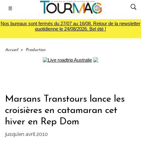
☰
Nos bureaux sont fermés du 27/07 au 16/08. Retour de la newsletter
quotidienne le 24/08/2026. Bel été !
Accueil
>
Production
Marsans Transtours lance les
croisières en catamaran cet
hiver en Rep Dom
jusqu'en avril 2010