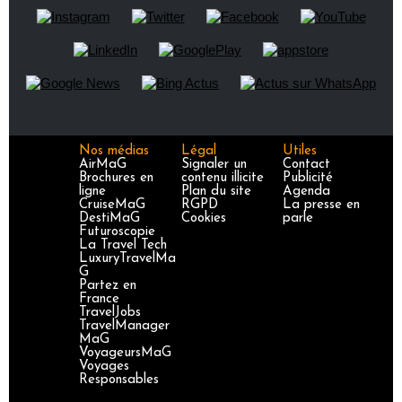
Nos médias
Légal
Utiles
AirMaG
Signaler un
Contact
Brochures en
contenu illicite
Publicité
ligne
Plan du site
Agenda
CruiseMaG
RGPD
La presse en
DestiMaG
Cookies
parle
Futuroscopie
La Travel Tech
LuxuryTravelMa
G
Partez en
France
TravelJobs
TravelManager
MaG
VoyageursMaG
Voyages
Responsables