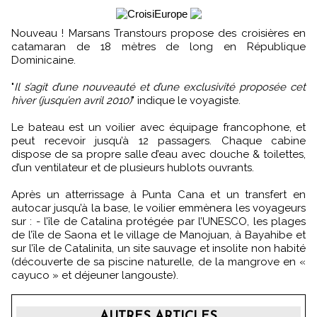
Nouveau ! Marsans Transtours propose des croisières en
catamaran de 18 mètres de long en République
Dominicaine.
"
Il s’agit d’une nouveauté et d’une exclusivité proposée cet
hiver (jusqu’en avril 2010)
" indique le voyagiste.
Le bateau est un voilier avec équipage francophone, et
peut recevoir jusqu’à 12 passagers. Chaque cabine
dispose de sa propre salle d’eau avec douche & toilettes,
d’un ventilateur et de plusieurs hublots ouvrants.
Après un atterrissage à Punta Cana et un transfert en
autocar jusqu’à la base, le voilier emmènera les voyageurs
sur : - l’île de Catalina protégée par l’UNESCO, les plages
de l’île de Saona et le village de Manojuan, à Bayahibe et
sur l’île de Catalinita, un site sauvage et insolite non habité
(découverte de sa piscine naturelle, de la mangrove en «
cayuco » et déjeuner langouste).
AUTRES ARTICLES