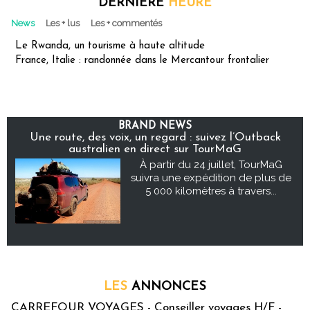
DERNIÈRE
HEURE
News
Les + lus
Les + commentés
Le Rwanda, un tourisme à haute altitude
France, Italie : randonnée dans le Mercantour frontalier
BRAND NEWS
Une route, des voix, un regard : suivez l’Outback
australien en direct sur TourMaG
À partir du 24 juillet, TourMaG
suivra une expédition de plus de
5 000 kilomètres à travers...
LES
ANNONCES
CARREFOUR VOYAGES - Conseiller voyages H/F -