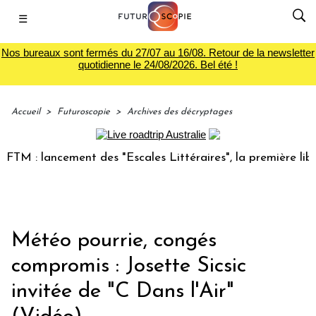
☰
Nos bureaux sont fermés du 27/07 au 16/08. Retour de la newsletter
quotidienne le 24/08/2026. Bel été !
Accueil
>
Futuroscopie
>
Archives des décryptages
M : lancement des "Escales Littéraires", la première librair
Météo pourrie, congés
compromis : Josette Sicsic
invitée de "C Dans l'Air"