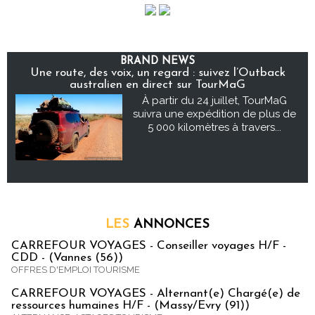
BRAND NEWS
Une route, des voix, un regard : suivez l’Outback
australien en direct sur TourMaG
À partir du 24 juillet, TourMaG
suivra une expédition de plus de
5 000 kilomètres à travers...
LES
ANNONCES
CARREFOUR VOYAGES - Conseiller voyages H/F -
CDD - (Vannes (56))
OFFRES D'EMPLOI TOURISME
CARREFOUR VOYAGES - Alternant(e) Chargé(e) de
ressources humaines H/F - (Massy/Evry (91))