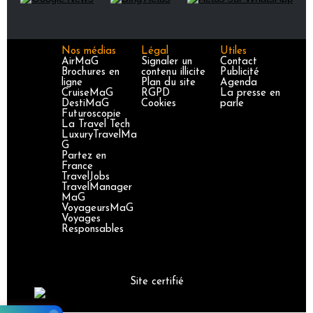
Nos médias
Légal
Utiles
AirMaG
Signaler un
Contact
Brochures en
contenu illicite
Publicité
ligne
Plan du site
Agenda
CruiseMaG
RGPD
La presse en
DestiMaG
Cookies
parle
Futuroscopie
La Travel Tech
LuxuryTravelMa
G
Partez en
France
TravelJobs
TravelManager
MaG
VoyageursMaG
Voyages
Responsables
Site certifié