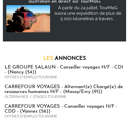
australien en direct sur TourMaG
À partir du 24 juillet, TourMaG
suivra une expédition de plus de
5 000 kilomètres à travers...
LES
ANNONCES
LE GROUPE SALAUN - Conseiller voyages H/F - CDI
- (Nancy (54))
OFFRES D'EMPLOI TOURISME
CARREFOUR VOYAGES - Alternant(e) Chargé(e) de
ressources humaines H/F - (Massy/Evry (91))
ALTERNANCE / STAGES TOURISME
CARREFOUR VOYAGES - Conseiller voyages H/F -
CDD - (Vannes (56))
OFFRES D'EMPLOI TOURISME