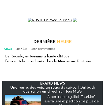
DERNIÈRE
HEURE
News
Les + lus
Les + commentés
Le Rwanda, un tourisme à haute altitude
France, Italie : randonnée dans le Mercantour frontalier
BRAND NEWS
Une route, des voix, un regard : suivez l’Outback
australien en direct sur TourMaG
À partir du 24 juillet, TourMaG
suivra une expédition de plus de