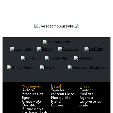
Nos médias
Légal
Utiles
AirMaG
Signaler un
Contact
Brochures en
contenu illicite
Publicité
ligne
Plan du site
Agenda
CruiseMaG
RGPD
La presse en
DestiMaG
Cookies
parle
Futuroscopie