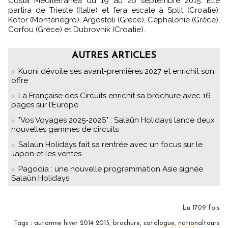
Costa Mediterranea du 19 au 26 septembre 2015. Elle
partira de Trieste (Italie) et fera escale à Split (Croatie),
Kotor (Monténégro), Argostoli (Grèce), Céphalonie (Grèce),
Corfou (Grèce) et Dubrovnik (Croatie).
AUTRES ARTICLES
Kuoni dévoile ses avant-premières 2027 et enrichit son
offre
La Française des Circuits enrichit sa brochure avec 16
pages sur l’Europe
"Vos Voyages 2025-2026" : Salaün Holidays lance deux
nouvelles gammes de circuits
Salaün Holidays fait sa rentrée avec un focus sur le
Japon et les ventes
Pagodia : une nouvelle programmation Asie signée
Salaün Holidays
Lu 1709 fois
Tags
:
automne hiver 2014 2015
,
brochure
,
catalogue
,
nationaltours