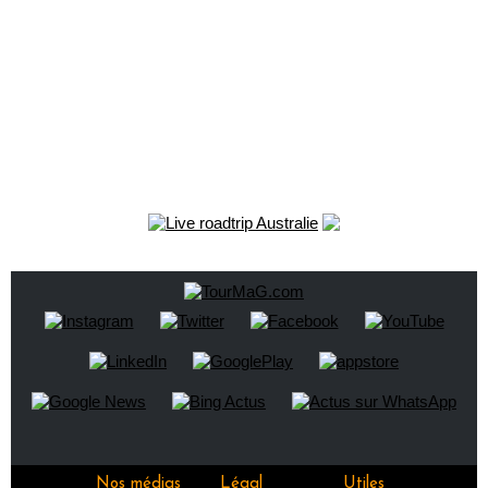
Nos médias
Légal
Utiles