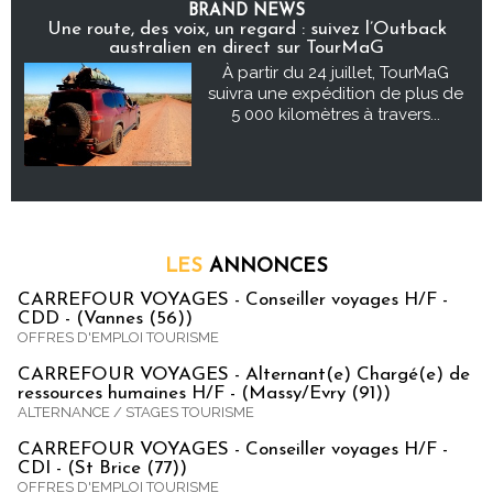
BRAND NEWS
Une route, des voix, un regard : suivez l’Outback
australien en direct sur TourMaG
À partir du 24 juillet, TourMaG
suivra une expédition de plus de
5 000 kilomètres à travers...
LES
ANNONCES
CARREFOUR VOYAGES - Conseiller voyages H/F -
CDD - (Vannes (56))
OFFRES D'EMPLOI TOURISME
CARREFOUR VOYAGES - Alternant(e) Chargé(e) de
ressources humaines H/F - (Massy/Evry (91))
ALTERNANCE / STAGES TOURISME
CARREFOUR VOYAGES - Conseiller voyages H/F -
CDI - (St Brice (77))
OFFRES D'EMPLOI TOURISME