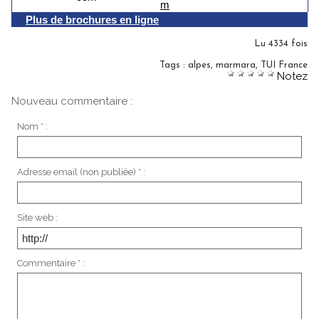
m
Plus de brochures en ligne
Lu 4334 fois
Tags
:
alpes
,
marmara
,
TUI France
Notez
Nouveau commentaire :
Nom * :
Adresse email (non publiée) * :
Site web :
Commentaire * :