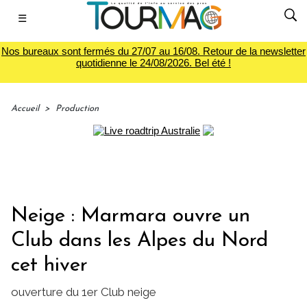
☰
Nos bureaux sont fermés du 27/07 au 16/08. Retour de la newsletter
quotidienne le 24/08/2026. Bel été !
Accueil
>
Production
Neige : Marmara ouvre un
Club dans les Alpes du Nord
cet hiver
ouverture du 1er Club neige