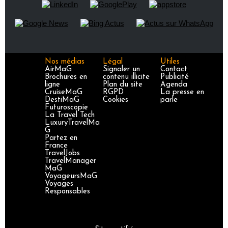
Nos médias
Légal
Utiles
AirMaG
Signaler un
Contact
Brochures en
contenu illicite
Publicité
ligne
Plan du site
Agenda
CruiseMaG
RGPD
La presse en
DestiMaG
Cookies
parle
Futuroscopie
La Travel Tech
LuxuryTravelMa
G
Partez en
France
TravelJobs
TravelManager
MaG
VoyageursMaG
Voyages
Responsables