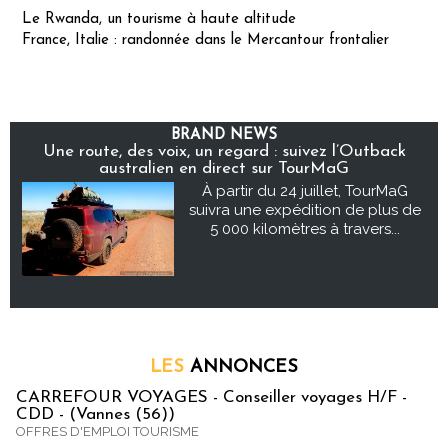
Le Rwanda, un tourisme à haute altitude
France, Italie : randonnée dans le Mercantour frontalier
BRAND NEWS
Une route, des voix, un regard : suivez l’Outback
australien en direct sur TourMaG
À partir du 24 juillet, TourMaG
suivra une expédition de plus de
5 000 kilomètres à travers...
LES
ANNONCES
CARREFOUR VOYAGES - Conseiller voyages H/F -
CDD - (Vannes (56))
OFFRES D'EMPLOI TOURISME