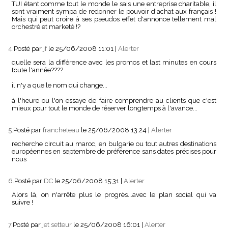
TUI étant comme tout le monde le sais une entreprise charitable, il
sont vraiment sympa de redonner le pouvoir d'achat aux français !
Mais qui peut croire à ses pseudos effet d'annonce tellement mal
orchestré et marketé !?
4.
Posté par
jf
le 25/06/2008 11:01
|
Alerter
quelle sera la différence avec les promos et last minutes en cours
toute l'année????
il n'y a que le nom qui change...
à l'heure ou l'on essaye de faire comprendre au clients que c'est
mieux pour tout le monde de réserver longtemps à l'avance...
5.
Posté par
francheteau
le 25/06/2008 13:24
|
Alerter
recherche circuit au maroc, en bulgarie ou tout autres destinations
européennes en septembre de préférence sans dates précises pour
nous
6.
Posté par
DC
le 25/06/2008 15:31
|
Alerter
Alors là, on n'arrête plus le progrès...avec le plan social qui va
suivre !
7.
Posté par
jet setteur
le 25/06/2008 16:01
|
Alerter