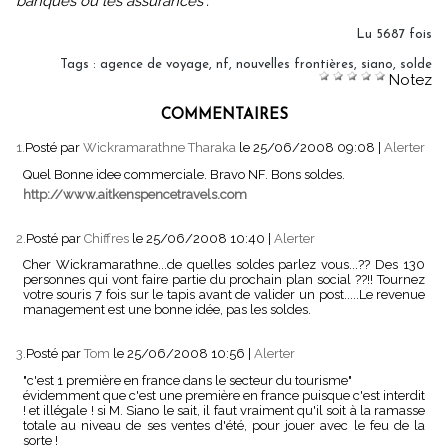
banques ou les assurances".
Lu 5687 fois
Tags
:
agence de voyage
,
nf
,
nouvelles frontières
,
siano
,
solde
Notez
COMMENTAIRES
1.
Posté par
Wickramarathne Tharaka
le 25/06/2008 09:08
|
Alerter
Quel Bonne idee commerciale. Bravo NF. Bons soldes.
http://www.aitkenspencetravels.com
2.
Posté par
Chiffres
le 25/06/2008 10:40
|
Alerter
Cher Wickramarathne...de quelles soldes parlez vous...?? Des 130
personnes qui vont faire partie du prochain plan social ??!! Tournez
votre souris 7 fois sur le tapis avant de valider un post.....Le revenue
management est une bonne idée, pas les soldes.
3.
Posté par
Tom
le 25/06/2008 10:56
|
Alerter
"c'est 1 première en france dans le secteur du tourisme"
évidemment que c'est une première en france puisque c'est interdit
! et illégale ! si M. Siano le sait, il faut vraiment qu'il soit à la ramasse
totale au niveau de ses ventes d'été, pour jouer avec le feu de la
sorte !