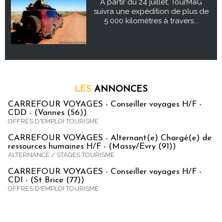
À partir du 24 juillet, TourMaG
suivra une expédition de plus de
5 000 kilomètres à travers...
LES
ANNONCES
CARREFOUR VOYAGES - Conseiller voyages H/F -
CDD - (Vannes (56))
OFFRES D'EMPLOI TOURISME
CARREFOUR VOYAGES - Alternant(e) Chargé(e) de
ressources humaines H/F - (Massy/Evry (91))
ALTERNANCE / STAGES TOURISME
CARREFOUR VOYAGES - Conseiller voyages H/F -
CDI - (St Brice (77))
OFFRES D'EMPLOI TOURISME