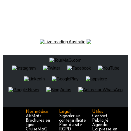
Nos médias
Légal
Utiles
AirMaG
Signaler un
Contact
Brochures en
contenu illicite
Publicité
ligne
Plan du site
Agenda
CruiseMaG
RGPD
La presse en