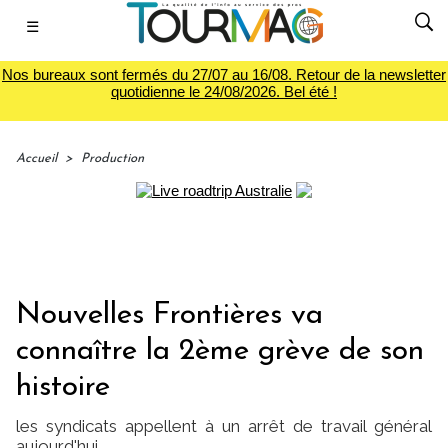
☰
Nos bureaux sont fermés du 27/07 au 16/08. Retour de la newsletter
quotidienne le 24/08/2026. Bel été !
Accueil
>
Production
Nouvelles Frontières va
connaître la 2ème grève de son
histoire
les syndicats appellent à un arrêt de travail général
aujourd'hui