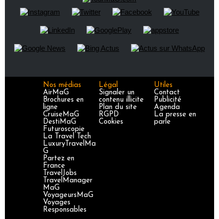
Nos médias
Légal
Utiles
AirMaG
Signaler un
Contact
Brochures en
contenu illicite
Publicité
ligne
Plan du site
Agenda
CruiseMaG
RGPD
La presse en
DestiMaG
Cookies
parle
Futuroscopie
La Travel Tech
LuxuryTravelMa
G
Partez en
France
TravelJobs
TravelManager
MaG
VoyageursMaG
Voyages
Responsables