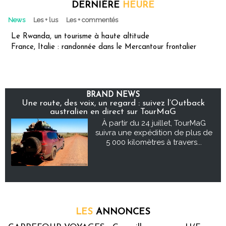
DERNIÈRE
HEURE
News
Les + lus
Les + commentés
Le Rwanda, un tourisme à haute altitude
France, Italie : randonnée dans le Mercantour frontalier
BRAND NEWS
Une route, des voix, un regard : suivez l’Outback
australien en direct sur TourMaG
À partir du 24 juillet, TourMaG
suivra une expédition de plus de
5 000 kilomètres à travers...
LES
ANNONCES