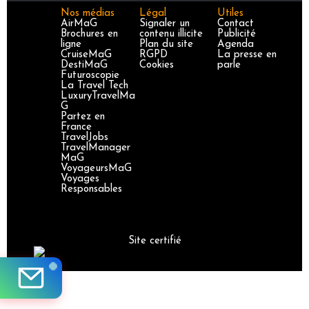
Nos médias
Légal
Utiles
AirMaG
Signaler un
Contact
Brochures en
contenu illicite
Publicité
ligne
Plan du site
Agenda
CruiseMaG
RGPD
La presse en
DestiMaG
Cookies
parle
Futuroscopie
La Travel Tech
LuxuryTravelMa
G
Partez en
France
TravelJobs
TravelManager
MaG
VoyageursMaG
Voyages
Responsables
Site certifié