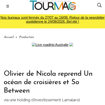
☰
Nos bureaux sont fermés du 27/07 au 16/08. Retour de la newsletter
quotidienne le 24/08/2026. Bel été !
Accueil
>
Production
Olivier de Nicola reprend Un
océan de croisières et So
Between
via une holding d'investissement Lamalarol