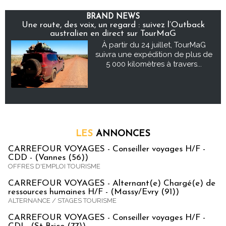
BRAND NEWS
Une route, des voix, un regard : suivez l’Outback
australien en direct sur TourMaG
À partir du 24 juillet, TourMaG
suivra une expédition de plus de
5 000 kilomètres à travers...
LES
ANNONCES
CARREFOUR VOYAGES - Conseiller voyages H/F -
CDD - (Vannes (56))
OFFRES D'EMPLOI TOURISME
CARREFOUR VOYAGES - Alternant(e) Chargé(e) de
ressources humaines H/F - (Massy/Evry (91))
ALTERNANCE / STAGES TOURISME
CARREFOUR VOYAGES - Conseiller voyages H/F -