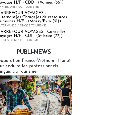
oyages H/F - CDD - (Vannes (56))
FFRES D'EMPLOI TOURISME
CARREFOUR VOYAGES -
lternant(e) Chargé(e) de ressources
umaines H/F - (Massy/Evry (91))
LTERNANCE / STAGES TOURISME
ARREFOUR VOYAGES - Conseiller
oyages H/F - CDI - (St Brice (77))
FFRES D'EMPLOI TOURISME
PUBLI-NEWS
ews
opération France-Vietnam : Hanoï
ut séduire les professionnels
ançais du tourisme