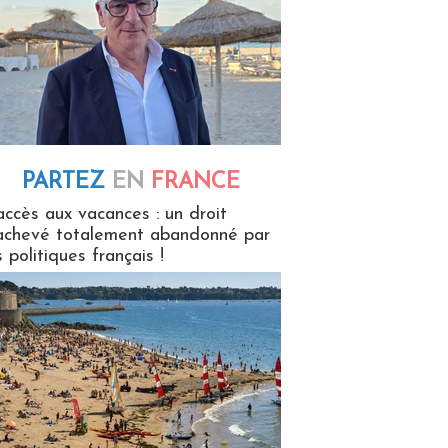
PARTEZ
EN
FRANCE
 en France
accès aux vacances : un droit
achevé totalement abandonné par
s politiques français !