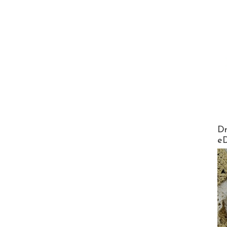
AirMa
Dr
e