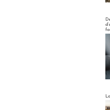
Actus V
De
d’
fo
Webinai
La