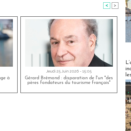
<
>
Partez
L’
in
Jeudi 25 Juin 2026 - 15:05
le
age à
Gérard Brémond : disparation de l'un "des
pères fondateurs du tourisme français"