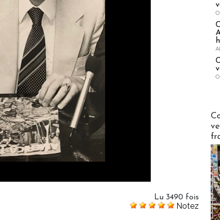
v
O
A
h
A
C
v
O
Publi-n
Co
ve
fr
Lu 3490 fois
Notez