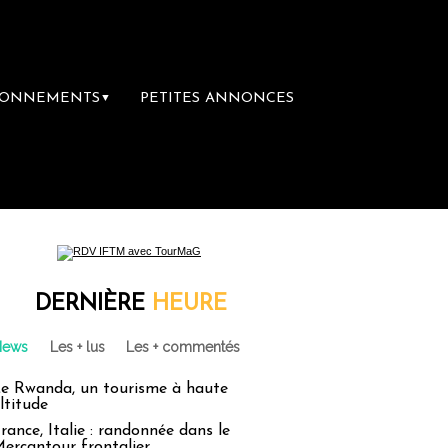
BONNEMENTS
PETITES ANNONCES
▼
ière librairie du voyage
Le groupe Sainte-
DERNIÈRE
HEURE
News
Les + lus
Les + commentés
e Rwanda, un tourisme à haute
ltitude
rance, Italie : randonnée dans le
ercantour frontalier