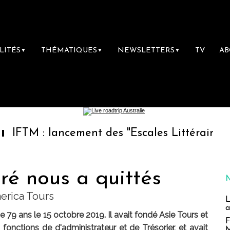
LITÉS
THÉMATIQUES
NEWSLETTERS
TV
A
▼
▼
▼
 lancement des "Escales Littéraires", la prem
ré nous a quittés
erica Tours
L
a
e 79 ans le 15 octobre 2019. Il avait fondé Asie Tours et
F
onctions de d'administrateur et de Trésorier, et avait
M