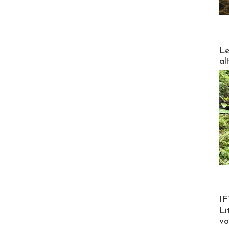
DESTI
Le
al
Product
IF
Li
v