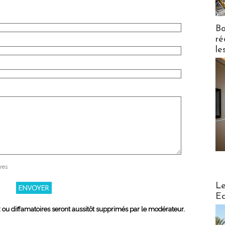
Bo
ré
le
res
Distribu
Le
Ed
x ou diffamatoires seront aussitôt supprimés par le modérateur.