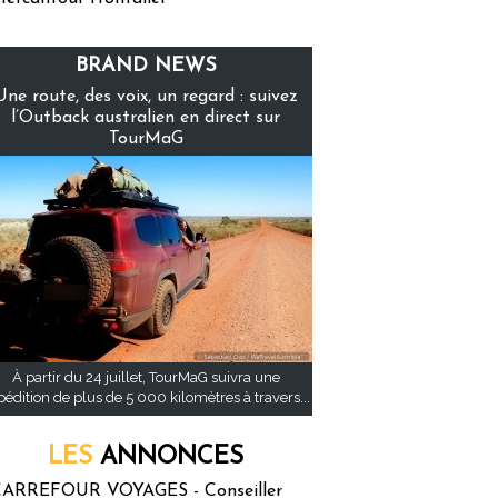
BRAND NEWS
Une route, des voix, un regard : suivez
l’Outback australien en direct sur
TourMaG
À partir du 24 juillet, TourMaG suivra une
pédition de plus de 5 000 kilomètres à travers...
LES
ANNONCES
ARREFOUR VOYAGES - Conseiller