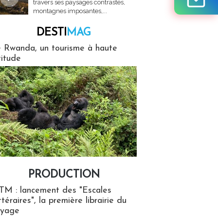
travers ses paysages contrastés,
montagnes imposantes,...
DESTI
MAG
MAG
 Rwanda, un tourisme à haute
titude
PRODUCTION
ion
TM : lancement des "Escales
ttéraires", la première librairie du
oyage