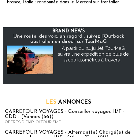
France, Italie : randonnée dans le Mercantour frontalier
BRAND NEWS
Une route, des voix, un regard : suivez l’Outback
australien en direct sur TourMaG
À partir du 24 juillet, TourMaG
suivra une expédition de plus de
5 000 kilomètres à travers...
LES
ANNONCES
CARREFOUR VOYAGES - Conseiller voyages H/F -
CDD - (Vannes (56))
OFFRES D'EMPLOI TOURISME
CARREFOUR VOYAGES - Alternant(e) Chargé(e) de