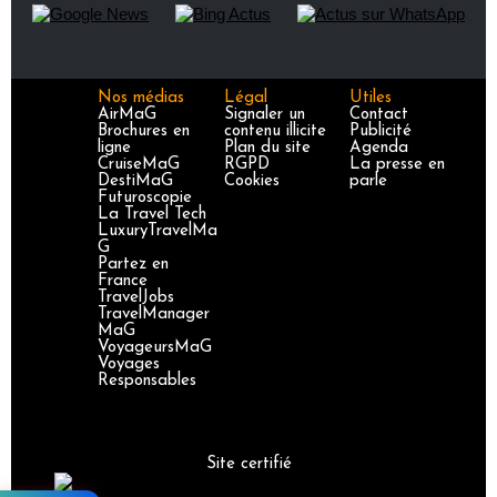
Nos médias
Légal
Utiles
AirMaG
Signaler un
Contact
Brochures en
contenu illicite
Publicité
ligne
Plan du site
Agenda
CruiseMaG
RGPD
La presse en
DestiMaG
Cookies
parle
Futuroscopie
La Travel Tech
LuxuryTravelMa
G
Partez en
France
TravelJobs
TravelManager
MaG
VoyageursMaG
Voyages
Responsables
Site certifié