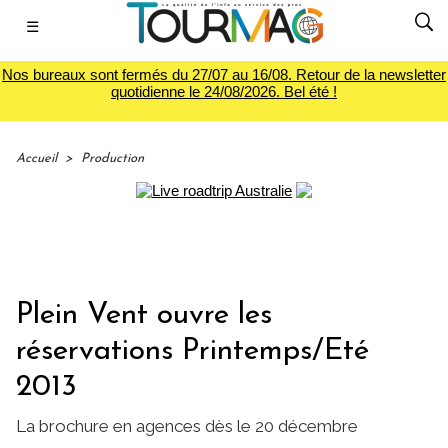
☰
Nos bureaux sont fermés du 27/07 au 16/08. Retour de la newsletter
quotidienne le 24/08/2026. Bel été !
Accueil
>
Production
Plein Vent ouvre les
réservations Printemps/Eté
2013
La brochure en agences dès le 20 décembre