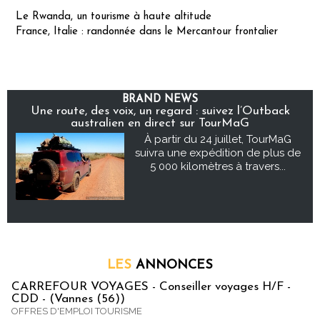
Le Rwanda, un tourisme à haute altitude
France, Italie : randonnée dans le Mercantour frontalier
BRAND NEWS
Une route, des voix, un regard : suivez l’Outback
australien en direct sur TourMaG
À partir du 24 juillet, TourMaG
suivra une expédition de plus de
5 000 kilomètres à travers...
LES
ANNONCES
CARREFOUR VOYAGES - Conseiller voyages H/F -
CDD - (Vannes (56))
OFFRES D'EMPLOI TOURISME