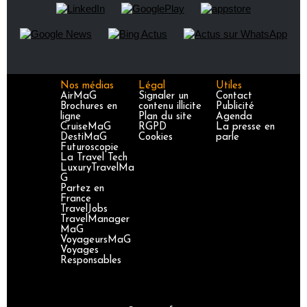
Nos médias
Légal
Utiles
AirMaG
Signaler un
Contact
Brochures en
contenu illicite
Publicité
ligne
Plan du site
Agenda
CruiseMaG
RGPD
La presse en
DestiMaG
Cookies
parle
Futuroscopie
La Travel Tech
LuxuryTravelMa
G
Partez en
France
TravelJobs
TravelManager
MaG
VoyageursMaG
Voyages
Responsables