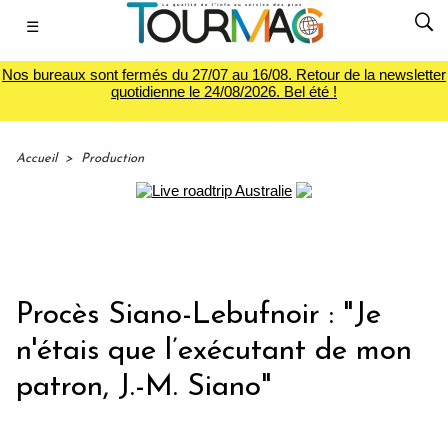
☰
Nos bureaux sont fermés du 27/07 au 16/08. Retour de la newsletter
quotidienne le 24/08/2026. Bel été !
Accueil
>
Production
Procès Siano-Lebufnoir : "Je
n'étais que l’exécutant de mon
patron, J.-M. Siano"