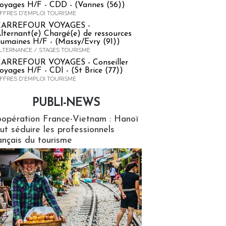
oyages H/F - CDD - (Vannes (56))
FFRES D'EMPLOI TOURISME
CARREFOUR VOYAGES -
lternant(e) Chargé(e) de ressources
umaines H/F - (Massy/Evry (91))
LTERNANCE / STAGES TOURISME
ARREFOUR VOYAGES - Conseiller
oyages H/F - CDI - (St Brice (77))
FFRES D'EMPLOI TOURISME
PUBLI-NEWS
ews
opération France-Vietnam : Hanoï
ut séduire les professionnels
ançais du tourisme