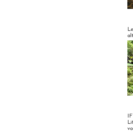
DESTI
Le
al
Product
IF
Li
v