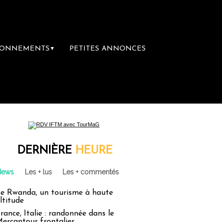
BONNEMENTS
PETITES ANNONCES
▼
DERNIÈRE
HEURE
News
Les + lus
Les + commentés
e Rwanda, un tourisme à haute
ltitude
rance, Italie : randonnée dans le
ercantour frontalier