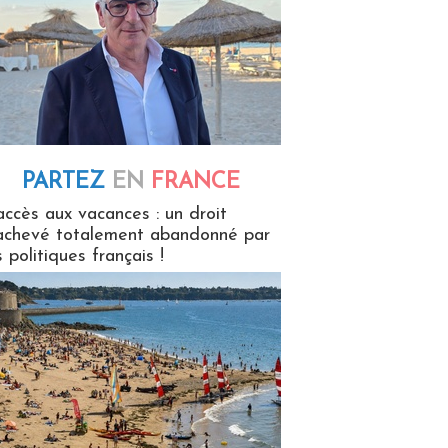
PARTEZ
EN
FRANCE
 en France
accès aux vacances : un droit
achevé totalement abandonné par
s politiques français !