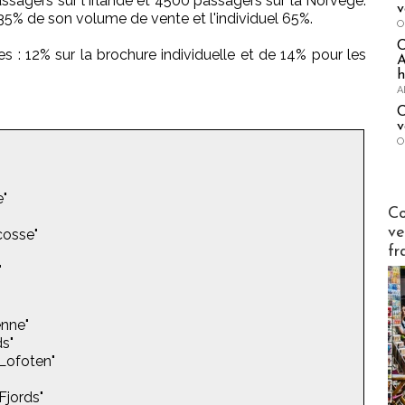
assagers sur l'Irlande et 4500 passagers sur la Norvège.
v
 35% de son volume de vente et l'individuel 65%.
O
: 12% sur la brochure individuelle et de 14% pour les
A
h
A
C
v
O
e"
Publi-n
Co
ve
Ecosse"
fr
"
enne"
ds"
 Lofoten"
Fjords"