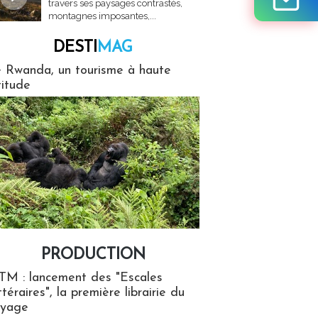
travers ses paysages contrastés,
montagnes imposantes,...
DESTI
MAG
MAG
 Rwanda, un tourisme à haute
titude
PRODUCTION
ion
TM : lancement des "Escales
ttéraires", la première librairie du
oyage