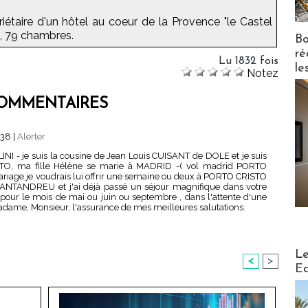
priétaire d'un hôtel au coeur de la Provence "le Castel
*, 79 chambres.
Bo
ré
Lu 1832 fois
le
Notez
OMMENTAIRES
:38
|
Alerter
INI - je suis la cousine de Jean Louis CUISANT de DOLE et je suis
STO, ma fille Hélène se marie à MADRID -( vol madrid PORTO
riage je voudrais lui offrir une semaine ou deux à PORTO CRISTO
e SANTANDREU et j'ai déjà passé un séjour magnifique dans votre
 pour le mois de mai ou juin ou septembre , dans l'attente d'une
adame, Monsieur, l'assurance de mes meilleures salutations.
Distribu
Le
<
>
Ed