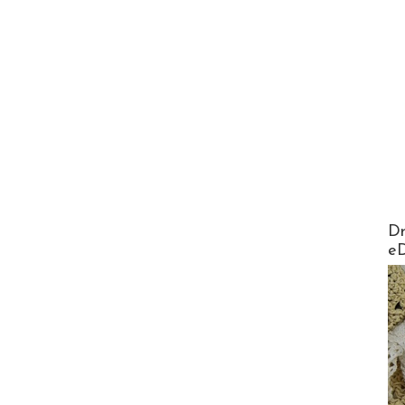
AirMa
Dr
e