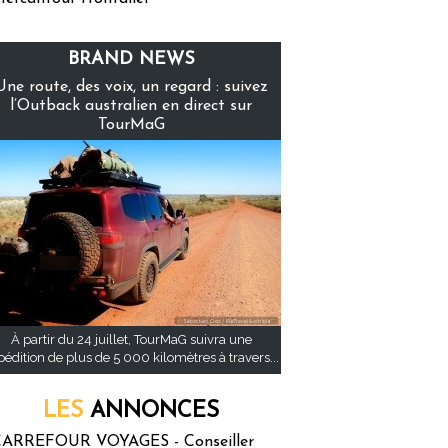
BRAND NEWS
Une route, des voix, un regard : suivez
l’Outback australien en direct sur
TourMaG
À partir du 24 juillet, TourMaG suivra une
pédition de plus de 5 000 kilomètres à travers...
LES
ANNONCES
ARREFOUR VOYAGES - Conseiller