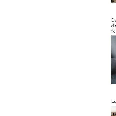
Actus V
De
d’
fo
Webinai
La