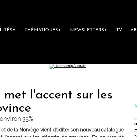
LITÉS
THÉMATIQUES
NEWSLETTERS
TV
A
▼
▼
▼
 met l'accent sur les
ovince
 environ 35%
L
a
nde et de la Norvège vient d'éditer son nouveau catalogue
F
M