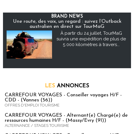
BRAND NEWS
Une route, des voix, un regard : suivez l’Outback
australien en direct sur TourMaG
À partir du 24 juillet, TourMaG
suivra une expédition de plus de
5 000 kilomètres à travers...
LES
ANNONCES
CARREFOUR VOYAGES - Conseiller voyages H/F -
CDD - (Vannes (56))
OFFRES D'EMPLOI TOURISME
CARREFOUR VOYAGES - Alternant(e) Chargé(e) de
ressources humaines H/F - (Massy/Evry (91))
ALTERNANCE / STAGES TOURISME