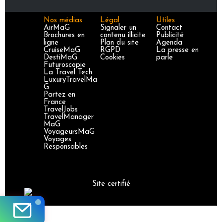
Nos médias
Légal
Utiles
AirMaG
Signaler un
Contact
Brochures en
contenu illicite
Publicité
ligne
Plan du site
Agenda
CruiseMaG
RGPD
La presse en
DestiMaG
Cookies
parle
Futuroscopie
La Travel Tech
LuxuryTravelMa
G
Partez en
France
TravelJobs
TravelManager
MaG
VoyageursMaG
Voyages
Responsables
Site certifié