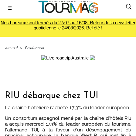
☰
Nos bureaux sont fermés du 27/07 au 16/08. Retour de la newsletter
quotidienne le 24/08/2026. Bel été !
Accueil
>
Production
RIU débarque chez TUI
La chaîne hôtelière rachète 17,3% du leader européen
Un consortium espagnol mené par la chaîne d'hôtels Riu
a acquis mercredi 17,3% du leader européen du tourisme,
l'allemand TUI, à la faveur d'un désengagement du
principal actionnaire, la banque WestLB, qui met fin à