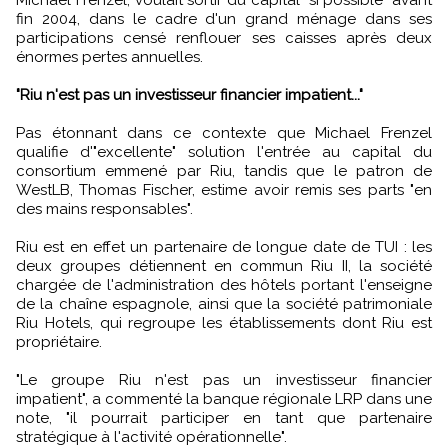
Michael Frenzel, voulait sortir du capital "si possible" avant
fin 2004, dans le cadre d'un grand ménage dans ses
participations censé renflouer ses caisses après deux
énormes pertes annuelles.
"Riu n'est pas un investisseur financier impatient..."
Pas étonnant dans ce contexte que Michael Frenzel
qualifie d'"excellente" solution l'entrée au capital du
consortium emmené par Riu, tandis que le patron de
WestLB, Thomas Fischer, estime avoir remis ses parts "en
des mains responsables".
Riu est en effet un partenaire de longue date de TUI : les
deux groupes détiennent en commun Riu II, la société
chargée de l'administration des hôtels portant l'enseigne
de la chaîne espagnole, ainsi que la société patrimoniale
Riu Hotels, qui regroupe les établissements dont Riu est
propriétaire.
"Le groupe Riu n'est pas un investisseur financier
impatient", a commenté la banque régionale LRP dans une
note, "il pourrait participer en tant que partenaire
stratégique à l'activité opérationnelle".