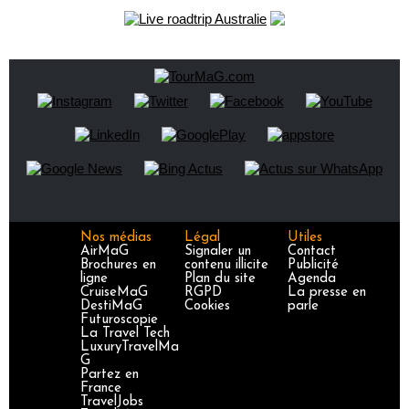
Nos médias
Légal
Utiles
AirMaG
Signaler un
Contact
Brochures en
contenu illicite
Publicité
ligne
Plan du site
Agenda
CruiseMaG
RGPD
La presse en
DestiMaG
Cookies
parle
Futuroscopie
La Travel Tech
LuxuryTravelMa
G
Partez en
France
TravelJobs