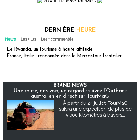
DERNIÈRE
HEURE
News
Les + lus
Les + commentés
Le Rwanda, un tourisme à haute altitude
France, Italie : randonnée dans le Mercantour frontalier
BRAND NEWS
Une route, des voix, un regard : suivez l’Outback
australien en direct sur TourMaG
À partir du 24 juillet, TourMaG
suivra une expédition de plus de
5 000 kilomètres à travers...