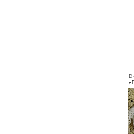
AirMa
Dr
e