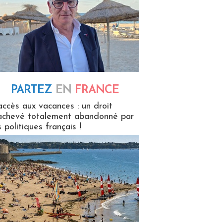
PARTEZ
EN
FRANCE
 en France
accès aux vacances : un droit
achevé totalement abandonné par
s politiques français !