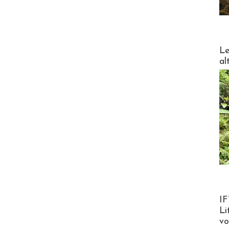
DESTI
Le
al
Product
IF
Li
v