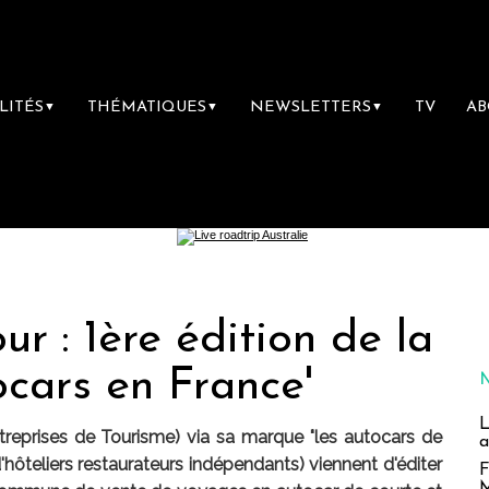
LITÉS
THÉMATIQUES
NEWSLETTERS
TV
A
▼
▼
▼
 : 1ère édition de la
ocars en France'
L
reprises de Tourisme) via sa marque "les autocars de
a
ôteliers restaurateurs indépendants) viennent d'éditer
F
M