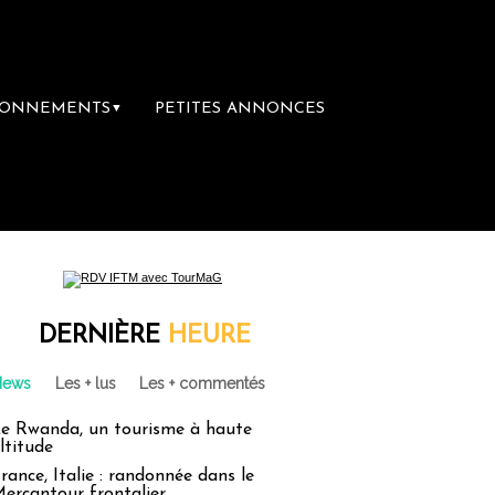
BONNEMENTS
PETITES ANNONCES
▼
DERNIÈRE
HEURE
News
Les + lus
Les + commentés
e Rwanda, un tourisme à haute
ltitude
rance, Italie : randonnée dans le
ercantour frontalier