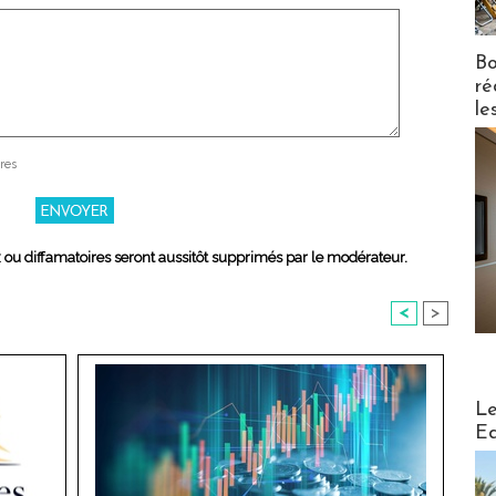
Bo
ré
le
res
x ou diffamatoires seront aussitôt supprimés par le modérateur.
<
>
Distribu
Le
Ed