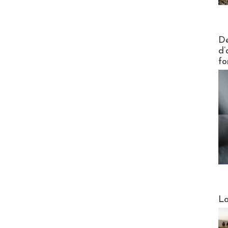
Actus V
De
d’
fo
Webinai
La