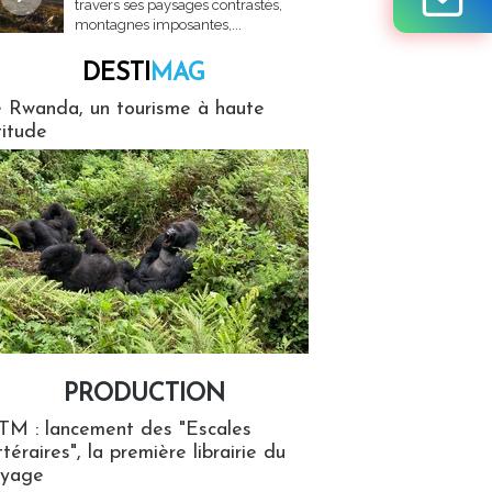
travers ses paysages contrastés,
montagnes imposantes,...
DESTI
MAG
MAG
 Rwanda, un tourisme à haute
titude
PRODUCTION
ion
TM : lancement des "Escales
ttéraires", la première librairie du
oyage