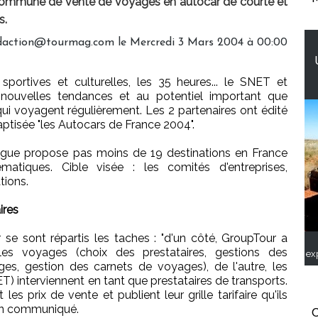
 commune de vente de voyages en autocar de courte et
s.
edaction@tourmag.com le Mercredi 3 Mars 2004 à 00:00
 sportives et culturelles, les 35 heures... le SNET et
 nouvelles tendances et au potentiel important que
ui voyagent régulièrement. Les 2 partenaires ont édité
aptisée "les Autocars de France 2004".
ogue propose pas moins de 19 destinations en France
ématiques. Cible visée : les comités d'entreprises,
tions.
ires
se sont répartis les taches : "d'un côté, GroupTour a
les voyages (choix des prestataires, gestions des
ex
s, gestion des carnets de voyages), de l'autre, les
) interviennent en tant que prestataires de transports.
t les prix de vente et publient leur grille tarifaire qu'ils
 un communiqué.
C