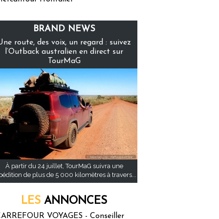
BRAND NEWS
Une route, des voix, un regard : suivez
l’Outback australien en direct sur
TourMaG
À partir du 24 juillet, TourMaG suivra une
pédition de plus de 5 000 kilomètres à travers...
LES
ANNONCES
ARREFOUR VOYAGES - Conseiller