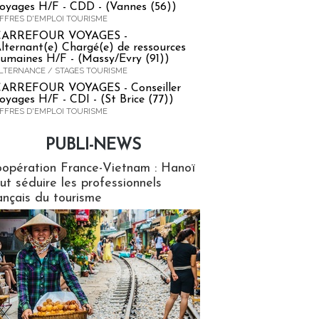
oyages H/F - CDD - (Vannes (56))
FFRES D'EMPLOI TOURISME
CARREFOUR VOYAGES -
lternant(e) Chargé(e) de ressources
umaines H/F - (Massy/Evry (91))
LTERNANCE / STAGES TOURISME
ARREFOUR VOYAGES - Conseiller
oyages H/F - CDI - (St Brice (77))
FFRES D'EMPLOI TOURISME
PUBLI-NEWS
ews
opération France-Vietnam : Hanoï
ut séduire les professionnels
ançais du tourisme