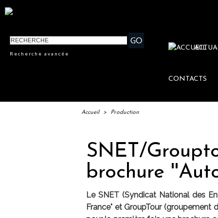
ACTUA
Recherche avancée
CONTACTS
Accueil
>
Production
SNET/Grouptour
brochure ''Aut
Le SNET (Syndicat National des Ent
France" et GroupTour (groupement d'h