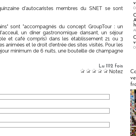
v
 quinzaine d'autocaristes membres du SNET se sont
O
A
h
mains" sont "accompagnés du concept GroupTour : un
A
'acceuil, un dîner gastronomique dansant, un séjour
C
ble et café compris) dans les établissement 21 ou 3
v
 animées et le droit d'entrée des sites visités. Pour les
O
jour minimum de 6 nuits, une bouteille de champagne
Lu 1112 fois
Publi-n
Notez
Co
ve
fr