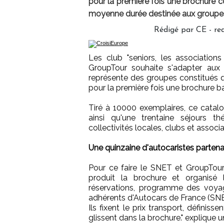
pour la première fois une brochure
moyenne durée destinée aux groupe
Rédigé par CE - r
Les club "seniors, les associations
GroupTour souhaite s'adapter aux
représente des groupes constitués q
pour la première fois une brochure b
Tiré à 10000 exemplaires, ce catal
ainsi qu'une trentaine séjours th
collectivités locales, clubs et associa
Une quinzaine d'autocaristes partena
Pour ce faire le SNET et GroupTour 
produit la brochure et organisé 
réservations, programme des voyage
adhérents d'Autocars de France (SNET
Ils fixent le prix transport, définissen
glissent dans la brochure." explique