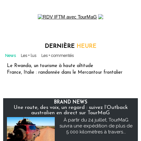
DERNIÈRE
HEURE
News
Les + lus
Les + commentés
Le Rwanda, un tourisme à haute altitude
France, Italie : randonnée dans le Mercantour frontalier
BRAND NEWS
Une route, des voix, un regard : suivez l’Outback
australien en direct sur TourMaG
À partir du 24 juillet, TourMaG
suivra une expédition de plus de
5 000 kilomètres à travers...