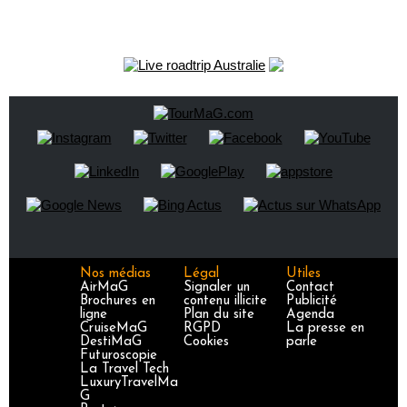
Nos médias
Légal
Utiles
AirMaG
Signaler un
Contact
Brochures en
contenu illicite
Publicité
ligne
Plan du site
Agenda
CruiseMaG
RGPD
La presse en
DestiMaG
Cookies
parle
Futuroscopie
La Travel Tech
LuxuryTravelMa
G