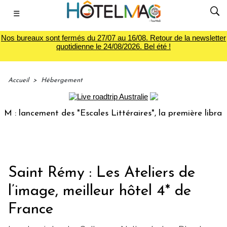
☰
Nos bureaux sont fermés du 27/07 au 16/08. Retour de la newsletter
quotidienne le 24/08/2026. Bel été !
Accueil
>
Hébergement
 lancement des "Escales Littéraires", la première librairie 
Saint Rémy : Les Ateliers de
l’image, meilleur hôtel 4* de
France