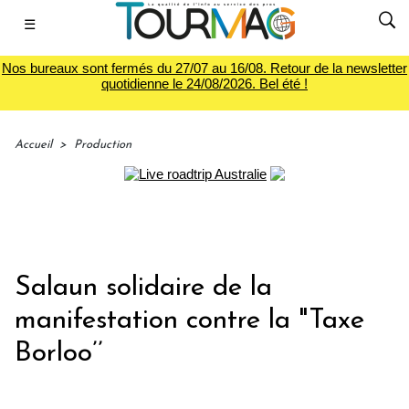
☰
Nos bureaux sont fermés du 27/07 au 16/08. Retour de la newsletter
quotidienne le 24/08/2026. Bel été !
Accueil
>
Production
Salaun solidaire de la
manifestation contre la "Taxe
Borloo’’