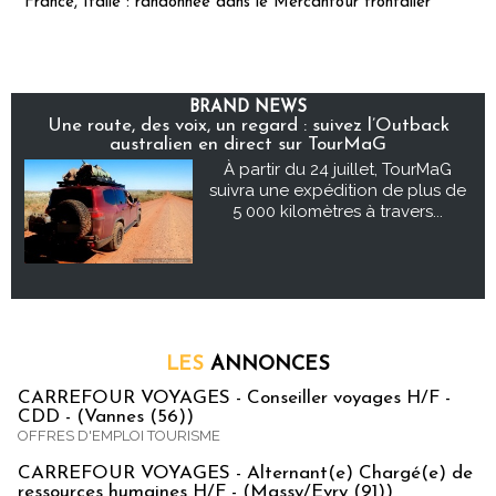
France, Italie : randonnée dans le Mercantour frontalier
BRAND NEWS
Une route, des voix, un regard : suivez l’Outback
australien en direct sur TourMaG
À partir du 24 juillet, TourMaG
suivra une expédition de plus de
5 000 kilomètres à travers...
LES
ANNONCES
CARREFOUR VOYAGES - Conseiller voyages H/F -
CDD - (Vannes (56))
OFFRES D'EMPLOI TOURISME
CARREFOUR VOYAGES - Alternant(e) Chargé(e) de
ressources humaines H/F - (Massy/Evry (91))