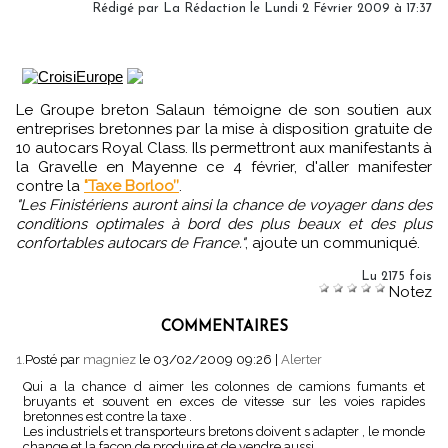
Rédigé par
La Rédaction
le Lundi 2 Février 2009 à 17:37
Le Groupe breton Salaun témoigne de son soutien aux
entreprises bretonnes par la mise à disposition gratuite de
10 autocars Royal Class. Ils permettront aux manifestants à
la Gravelle en Mayenne ce 4 février, d'aller manifester
contre la
"Taxe Borloo’’
.
"Les Finistériens auront ainsi la chance de voyager dans des
conditions optimales à bord des plus beaux et des plus
confortables autocars de France."
, ajoute un communiqué.
Lu 2175 fois
Notez
COMMENTAIRES
1.
Posté par
magniez
le 03/02/2009 09:26
|
Alerter
Qui a la chance d aimer les colonnes de camions fumants et
bruyants et souvent en exces de vitesse sur les voies rapides
bretonnes est contre la taxe .
Les industriels et transporteurs bretons doivent s adapter , le monde
change et la façon de produire et de vendre aussi