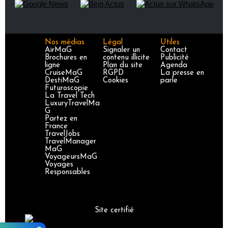
Nos médias
Légal
Utiles
AirMaG
Signaler un
Contact
Brochures en
contenu illicite
Publicité
ligne
Plan du site
Agenda
CruiseMaG
RGPD
La presse en
DestiMaG
Cookies
parle
Futuroscopie
La Travel Tech
LuxuryTravelMa
G
Partez en
France
TravelJobs
TravelManager
MaG
VoyageursMaG
Voyages
Responsables
Site certifié