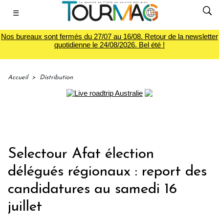
☰
Nos bureaux sont fermés du 27/07 au 16/08. Retour de la newsletter
quotidienne le 24/08/2026. Bel été !
Accueil
>
Distribution
Selectour Afat élection
délégués régionaux : report des
candidatures au samedi 16
juillet