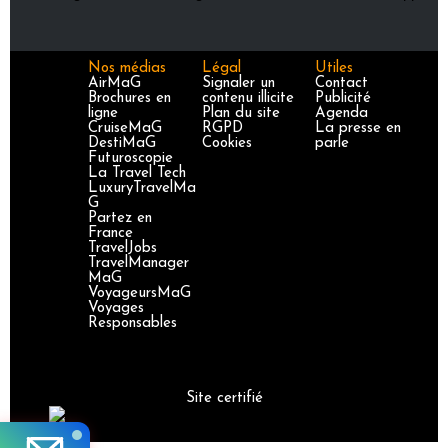
Nos médias
Légal
Utiles
AirMaG
Signaler un
Contact
Brochures en
contenu illicite
Publicité
ligne
Plan du site
Agenda
CruiseMaG
RGPD
La presse en
DestiMaG
Cookies
parle
Futuroscopie
La Travel Tech
LuxuryTravelMa
G
Partez en
France
TravelJobs
TravelManager
MaG
VoyageursMaG
Voyages
Responsables
Site certifié