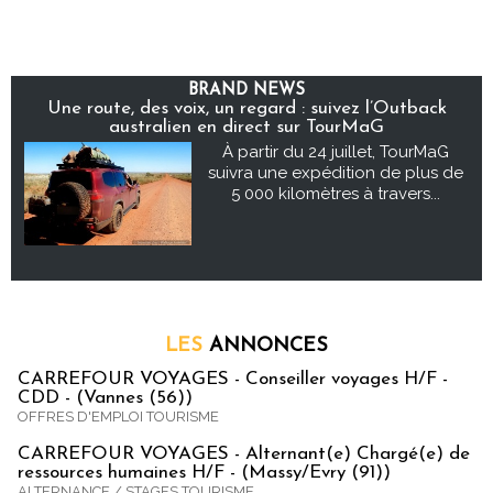
BRAND NEWS
Une route, des voix, un regard : suivez l’Outback
australien en direct sur TourMaG
À partir du 24 juillet, TourMaG
suivra une expédition de plus de
5 000 kilomètres à travers...
LES
ANNONCES
CARREFOUR VOYAGES - Conseiller voyages H/F -
CDD - (Vannes (56))
OFFRES D'EMPLOI TOURISME
CARREFOUR VOYAGES - Alternant(e) Chargé(e) de
ressources humaines H/F - (Massy/Evry (91))
ALTERNANCE / STAGES TOURISME