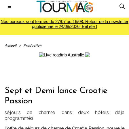
☰
Nos bureaux sont fermés du 27/07 au 16/08. Retour de la newsletter
quotidienne le 24/08/2026. Bel été !
Accueil
>
Production
Sept et Demi lance Croatie
Passion
séjours de charme dans deux hôtels déjà
programmés
L’offre de séjours de charme de Croatie Passion, nouvelle