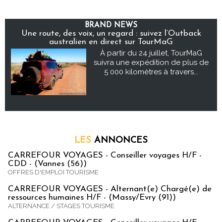
BRAND NEWS
Une route, des voix, un regard : suivez l’Outback
australien en direct sur TourMaG
À partir du 24 juillet, TourMaG
suivra une expédition de plus de
5 000 kilomètres à travers...
LES
ANNONCES
CARREFOUR VOYAGES - Conseiller voyages H/F -
CDD - (Vannes (56))
OFFRES D'EMPLOI TOURISME
CARREFOUR VOYAGES - Alternant(e) Chargé(e) de
ressources humaines H/F - (Massy/Evry (91))
ALTERNANCE / STAGES TOURISME