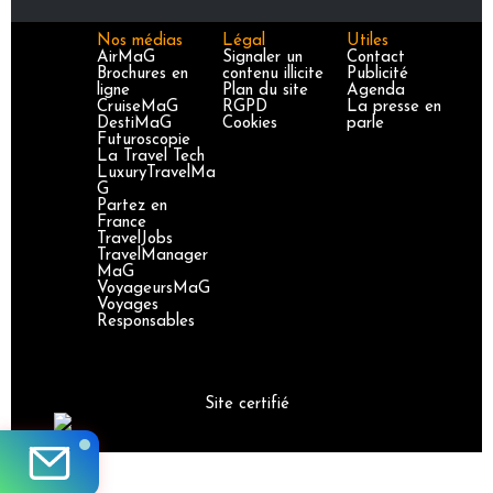
Nos médias
Légal
Utiles
AirMaG
Signaler un
Contact
Brochures en
contenu illicite
Publicité
ligne
Plan du site
Agenda
CruiseMaG
RGPD
La presse en
DestiMaG
Cookies
parle
Futuroscopie
La Travel Tech
LuxuryTravelMa
G
Partez en
France
TravelJobs
TravelManager
MaG
VoyageursMaG
Voyages
Responsables
Site certifié