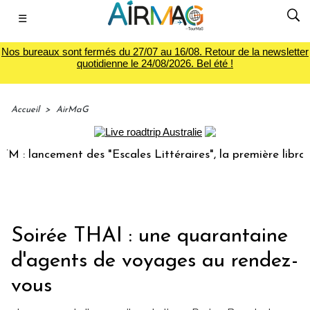
☰
Nos bureaux sont fermés du 27/07 au 16/08. Retour de la newsletter
quotidienne le 24/08/2026. Bel été !
Accueil
>
AirMaG
lancement des "Escales Littéraires", la première librairie d
Soirée THAI : une quarantaine
d'agents de voyages au rendez-
vous