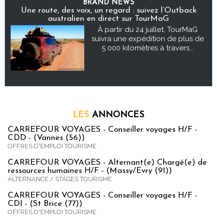
BRAND NEWS
Une route, des voix, un regard : suivez l’Outback
australien en direct sur TourMaG
À partir du 24 juillet, TourMaG
suivra une expédition de plus de
5 000 kilomètres à travers...
LES
ANNONCES
CARREFOUR VOYAGES - Conseiller voyages H/F -
CDD - (Vannes (56))
OFFRES D'EMPLOI TOURISME
CARREFOUR VOYAGES - Alternant(e) Chargé(e) de
ressources humaines H/F - (Massy/Evry (91))
ALTERNANCE / STAGES TOURISME
CARREFOUR VOYAGES - Conseiller voyages H/F -
CDI - (St Brice (77))
OFFRES D'EMPLOI TOURISME