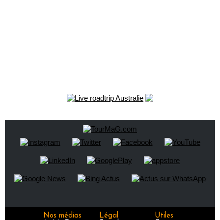
Nos médias
Légal
Utiles